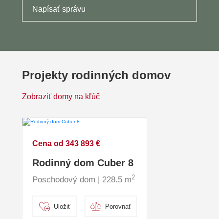
Napísať správu
Projekty rodinných domov
Zobraziť domy na kľúč
Cena od 343 893 €
Rodinný dom Cuber 8
2
Poschodový dom | 228.5 m
Uložiť
Porovnať