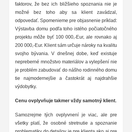
faktorov, že bez ich bližšieho spoznania nie je
možné bez toho aby sa klient zavádzal,
odpovedať. Spomenieme pre objasnenie príklad:
Výstavba domu podľa toho istého počiatočného
projektu môže byť 100 000,-Eur, ale rovnako aj
200 000,-Eur. Klient sám určuje nároky na kvalitu
svojho bývania. V dnešnej dobe, keď existuje
nepreberné množstvo materiálov a vylepšení nie
je problém zabudovať do nášho rodinného domu
tie najmodernejšie a častokrát aj najdrahšie
výdobytky.
Cenu ovplyvňuje takmer vždy samotný klient.
Samozrejme tých ovplyvnení je viac, ale pre
všetky platí, že osobné stretnutie a spoznanie
problematiky do detailov je pre klienta ako aj pre