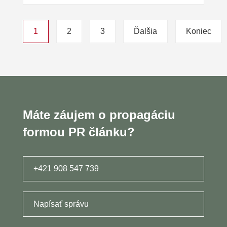
1
2
3
Ďalšia
Koniec
Máte záujem o propagáciu
formou PR článku?
+421 908 547 739
Napísať správu