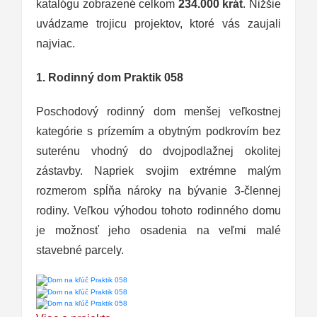
katalógu zobrazené celkom
234.000 krát
. Nižšie
uvádzame trojicu projektov, ktoré vás zaujali
najviac.
1. Rodinný dom Praktik 058
Poschodový rodinný dom menšej veľkostnej
kategórie s prízemím a obytným podkrovím bez
suterénu vhodný do dvojpodlažnej okolitej
zástavby. Napriek svojim extrémne malým
rozmerom spĺňa nároky na bývanie 3-člennej
rodiny. Veľkou výhodou tohoto rodinného domu
je možnosť jeho osadenia na veľmi malé
stavebné parcely.