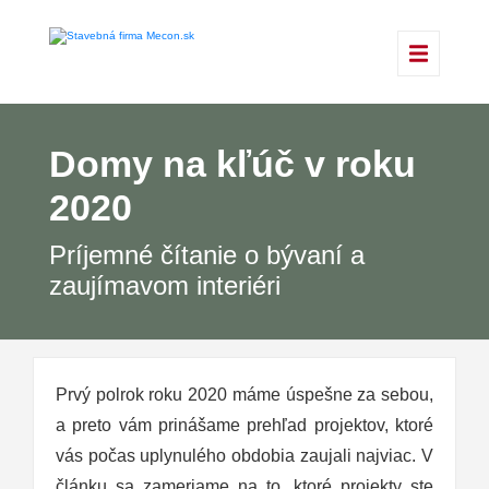
Domy na kľúč v roku
2020
Príjemné čítanie o bývaní a
zaujímavom interiéri
Prvý polrok roku 2020 máme úspešne za sebou,
a preto vám prinášame prehľad projektov, ktoré
vás počas uplynulého obdobia zaujali najviac. V
článku sa zameriame na to, ktoré projekty ste