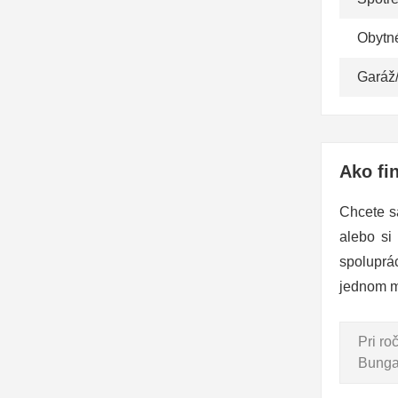
Obytn
Garáž
Ako fi
Chcete s
alebo si
spoluprá
jednom m
Pri r
Bungal