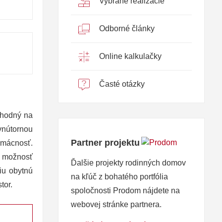
Vybrané realizácie
Odborné články
Online kalkulačky
Časté otázky
vhodný na
vnútornou
Partner projektu
omácnosť.
 možnosť
Ďalšie projekty rodinných domov
iu obytnú
na kľúč z bohatého portfólia
tor.
spoločnosti Prodom nájdete na
webovej stránke partnera.