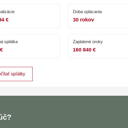
alizácie
Doba splácania
94 €
30 rokov
á splátka
Zaplatené úroky
 €
160 840 €
čítať splátky
ľúč?