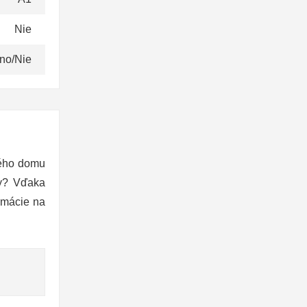
Nie
no/Nie
ného domu
ky? Vďaka
rmácie na