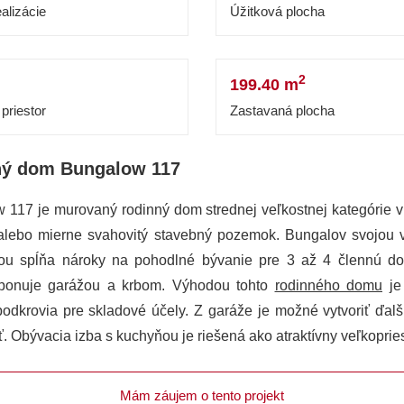
alizácie
Úžitková plocha
2
199.40 m
priestor
Zastavaná plocha
ný dom Bungalow 117
 117 je murovaný rodinný dom strednej veľkostnej kategórie 
 alebo mierne svahovitý stavebný pozemok. Bungalov svojou 
iou spĺňa nároky na pohodlné bývanie pre 3 až 4 člennú d
ponuje garážou a krbom. Výhodou tohto
rodinného domu
je
 podkrovia pre skladové účely. Z garáže je možné vytvoriť ďalš
. Obývacia izba s kuchyňou je riešená ako atraktívny veľkopries
Mám záujem o tento projekt