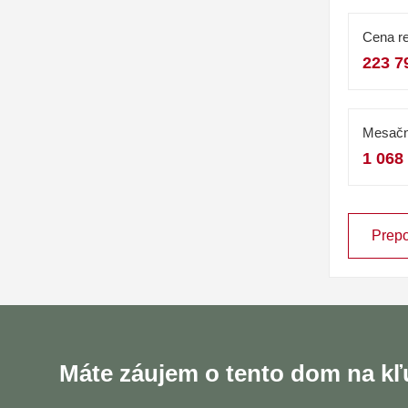
Cena re
223 7
Mesačn
1 068
Prepo
Máte záujem o tento dom na k