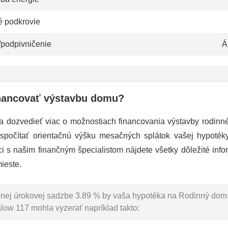
é podkrovie
/podpivničenie
Á
nancovať výstavbu domu?
a dozvedieť viac o možnostiach financovania výstavby rodin
 spočítať orientačnú výšku mesačných splátok vašej hypoté
ci s našim finančným špecialistom nájdete všetky dôležité info
ieste.
očnej úrokovej sadzbe 3.89 % by vaša hypotéka na Rodinný dom
ow 117 mohla vyzerať napríklad takto: