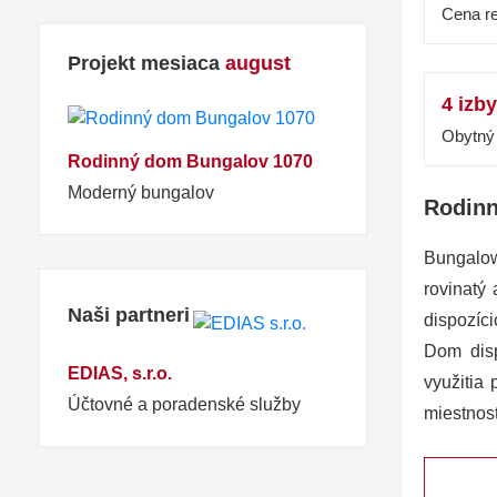
Cena re
Projekt mesiaca
august
4 izby
Obytný 
Rodinný dom Bungalov 1070
Moderný bungalov
Rodin
Bungalow
rovinatý
Naši partneri
dispozíc
Dom dis
EDIAS, s.r.o.
využitia
Účtovné a poradenské služby
miestnosť