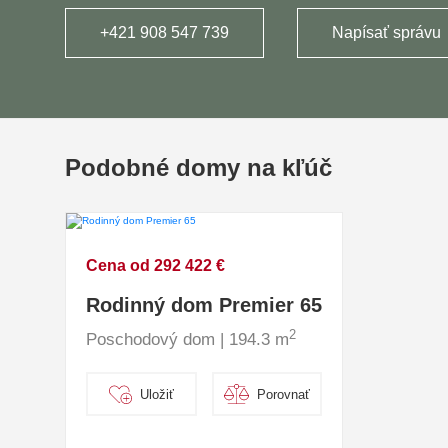
+421 908 547 739
Napísať správu
Podobné domy na kľúč
Cena od 292 422 €
Rodinný dom Premier 65
2
Poschodový dom | 194.3 m
Uložiť
Porovnať