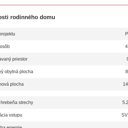
osti rodinného domu
projektu
P
 osôb
4
vaný priestor
vý obytná plocha
8
hová plocha
14
 hrebeňa strechy
5.
ácia vstupu
SV,
eba energie