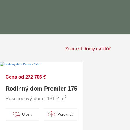
Zobraziť domy na kľúč
Cena od 272 706 €
Rodinný dom Premier 175
2
Poschodový dom | 181.2 m
Uložiť
Porovnať