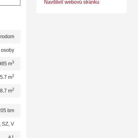
Navštíviť webovú stránku
rodom
 osoby
3
985 m
2
5.7 m
2
8.7 m
205 bm
 SZ, V
A1