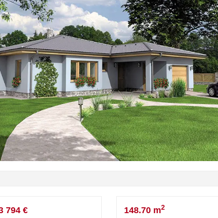
2
3 794 €
148.70 m