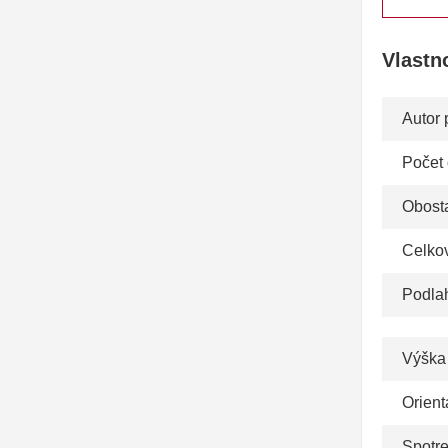
Vlastn
Autor 
Počet
Obosta
Celko
Podla
Výška
Orient
Spotr