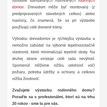
výstavbe štandardných murovaných
rodinných
domov
. Drevodom môže byť montovaný (z
predpripravených stavebných celkov) alebo
masívny, čo znamená, že sa pri výstavbe
používajú celé drevené trámy.
Výhodou drevodomov je rýchlejšia výstavba a
nemožno zabúdať na výborné tepelnoizolačné
vlastnosti, ktoré minimalizujú tepelné straty. Na
druhej strane existuje celé rada nevýhod.
Spomenúť môžeme nižšiu odolnosť voči
požiaru, potreba údržby a ochrany a celkovo
nižšia životnosť.
Zvažujete výstavbu rodinného domu?
Poraďte sa s profesionálmi, ktorí sú na trhu
20 rokov - sme tu pre vás.