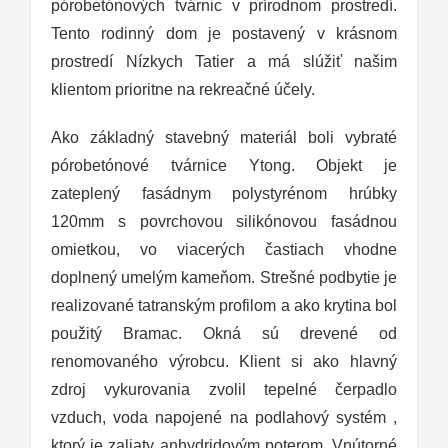
pórobetónových tvárnic v prírodnom prostredí.
Tento rodinný dom je postavený v krásnom
prostredí Nízkych Tatier a má slúžiť našim
klientom prioritne na rekreačné účely.
Ako základný stavebný materiál boli vybraté
pórobetónové tvárnice Ytong. Objekt je
zateplený fasádnym polystyrénom hrúbky
120mm s povrchovou silikónovou fasádnou
omietkou, vo viacerých častiach vhodne
doplnený umelým kameňom. Strešné podbytie je
realizované tatranským profilom a ako krytina bol
použitý Bramac. Okná sú drevené od
renomovaného výrobcu. Klient si ako hlavný
zdroj vykurovania zvolil tepelné čerpadlo
vzduch, voda napojené na podlahový systém ,
ktorý je zaliaty anhydridovým poterom. Vnútorné