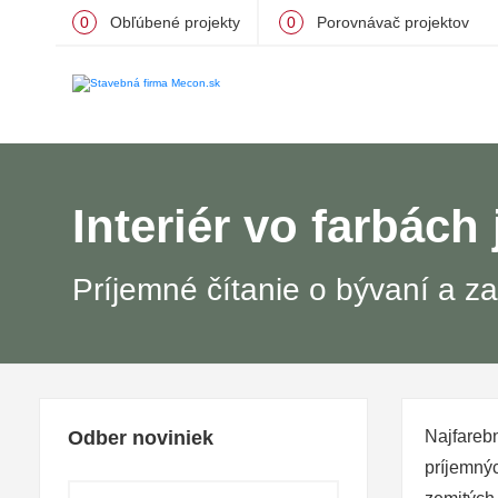
0
Obľúbené projekty
0
Porovnávač projektov
Interiér vo farbách
Príjemné čítanie o bývaní a za
Odber noviniek
Najfareb
príjemnýc