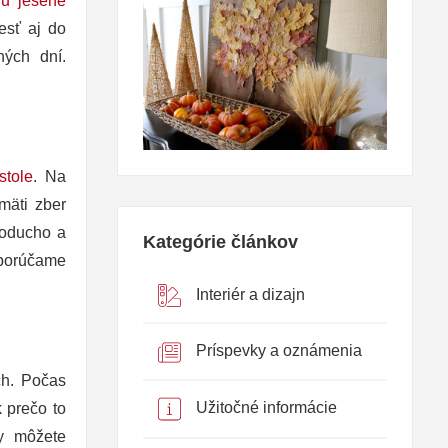
ru jesene
esť aj do
ných dní.
stole
. Na
mäti zber
noducho a
Kategórie článkov
Odporúčame
Interiér a dizajn
Príspevky a oznámenia
ch. Počas
Užitočné informácie
 prečo to
ty môžete