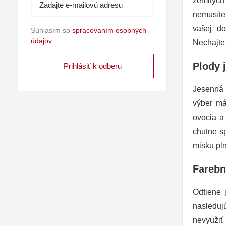
zemitých
nemusíte
vašej do
Súhlasím so
spracovaním osobných
údajov
Nechajte 
Plody 
Jesenná
výber má
ovocia a
chutne sp
misku pln
Farebn
Odtiene 
nasleduj
nevyužiť