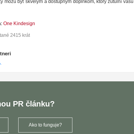
vky môžu byť skvelým a dostupným doplnkom, ktorý zútulní vašu
a:
One Kindesign
tané 2415 krát
tneri
mou PR článku?
Ako to funguje?