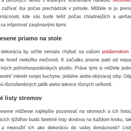
 a dúhových farieb s krásnymi scenériami naokolo.
Atmosfé
 zažívať iba počas prechádzok v prírode. Môžete si ju preni
mácnosti, kde vás bude tešiť počas chladnejších a uprša
sa inšpirovať zaujímavými tipmi.
jesene priamo na stole
 dekorácia by určite nemala chýbať na vašom
jedálenskom 
te hneď niekoľko možností. K začiatku jesene patrí od nepa
 iných poľnohospodárskych plodín. Práve tými si môžete jed
estriť interiér svojej kuchyne, jedálne alebo obývacej izby. 
ú rôznofarebných jabĺk alebo tekvice rôznych veľkostí.
é listy stromov
jesene môžeme najlepšie pozorovať na stromoch a ich listo
úcich týždňov budú farebné listy doslova na každom kroku, tak
 a nepoužiť ich ako dekoráciu do vašej domácnosti? Lis