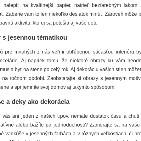
ť, nalepiť na kvalitnejší papier, natrieť bezfarebným lakom
ť. Zaberie vám to len niekoľko desiatok minúť. Zároveň môže ís
bavnú aktivitu, ktorej sa potešia aj vaše deti.
 s jesennou tématikou
ú pre mnohých z nás veľmi obľúbenou súčasťou interiéru b
ncelárie. Aj napriek tomu, že niektoré obrazy ku vám neodm
emusia byť na stene po celý rok. Aj dekoráciu vašich stien môže
ti na ročnom období. Zaobstarajte si obrazy s jesenným motív
ene a spríjemníte svoj domov aj takýmto spôsobom.
e a deky ako dekorácia
l vás ani jeden z našich tipov, nemáte dostatok času a chuti
eatívne alebo bažíte po jednoduchosti? Zamerajte sa na vašu
é vankúše v jesenných farbách a v rôznych veľkostiach, či hre