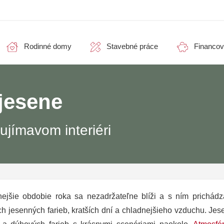
Rodinné domy
Stavebné práce
Financov
 jesene
ujímavom interiéri
nejšie obdobie roka sa nezadržateľne blíži a s ním prichád
h jesenných farieb, kratších dní a chladnejšieho vzduchu. Jes