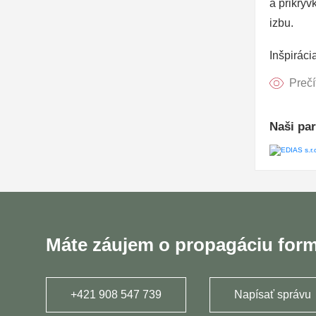
a prikrý
izbu.
Inšpiráci
Prečí
Naši par
Máte záujem o propagáciu for
+421 908 547 739
Napísať správu