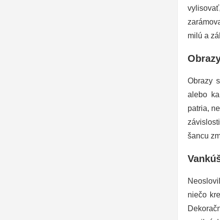
vylisova
zarámova
milú a zá
Obrazy
Obrazy s
alebo ka
patria, n
závislos
šancu zm
Vankúš
Neoslovi
niečo kr
Dekoračn