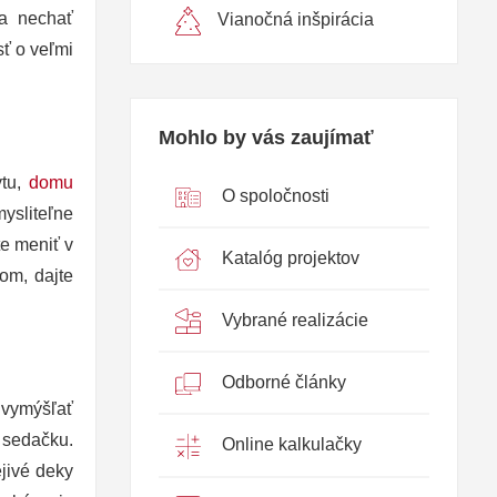
 a nechať
Vianočná inšpirácia
ť o veľmi
Mohlo by vás zaujímať
ytu,
domu
O spoločnosti
ysliteľne
te meniť v
Katalóg projektov
om, dajte
Vybrané realizácie
Odborné články
 vymýšľať
 sedačku.
Online kalkulačky
jivé deky