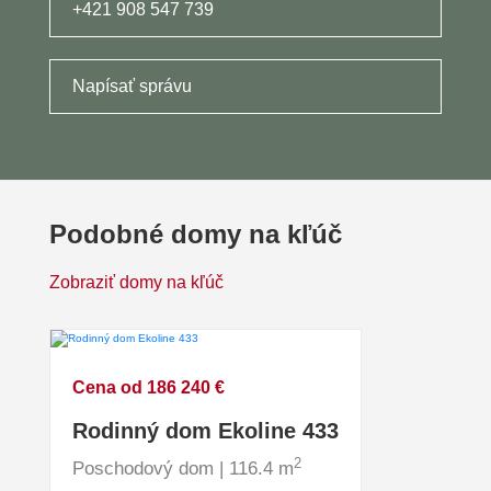
+421 908 547 739
Napísať správu
Podobné domy na kľúč
Zobraziť domy na kľúč
Cena od 186 240 €
Rodinný dom Ekoline 433
2
Poschodový dom | 116.4 m