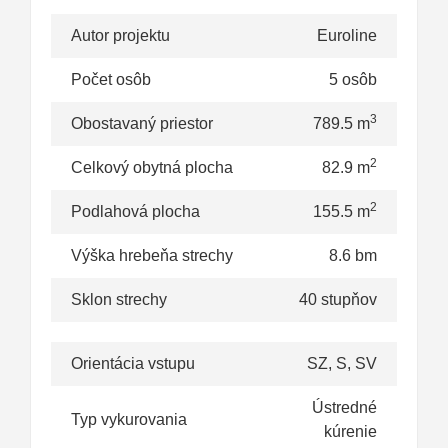
Autor projektu
Euroline
Počet osôb
5 osôb
3
Obostavaný priestor
789.5 m
2
Celkový obytná plocha
82.9 m
2
Podlahová plocha
155.5 m
Výška hrebeňa strechy
8.6 bm
Sklon strechy
40 stupňov
Orientácia vstupu
SZ, S, SV
Ústredné
Typ vykurovania
kúrenie