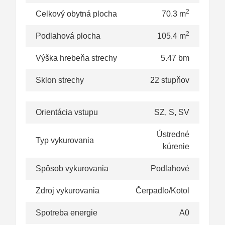
2
Celkový obytná plocha
70.3 m
2
Podlahová plocha
105.4 m
Výška hrebeňa strechy
5.47 bm
Sklon strechy
22 stupňov
Orientácia vstupu
SZ, S, SV
Ústredné
Typ vykurovania
kúrenie
Spôsob vykurovania
Podlahové
Zdroj vykurovania
Čerpadlo/Kotol
Spotreba energie
A0