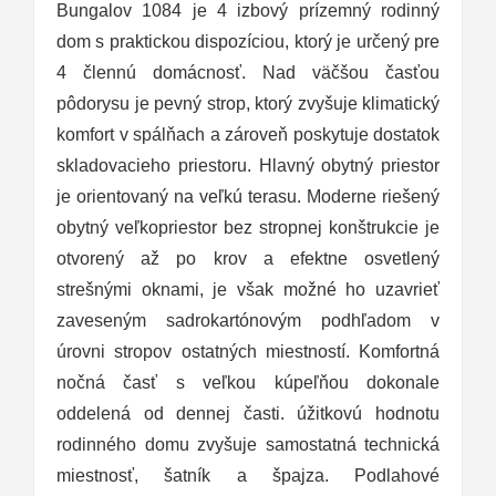
Bungalov 1084 je 4 izbový prízemný rodinný
dom s praktickou dispozíciou, ktorý je určený pre
4 člennú domácnosť. Nad väčšou časťou
pôdorysu je pevný strop, ktorý zvyšuje klimatický
komfort v spálňach a zároveň poskytuje dostatok
skladovacieho priestoru. Hlavný obytný priestor
je orientovaný na veľkú terasu. Moderne riešený
obytný veľkopriestor bez stropnej konštrukcie je
otvorený až po krov a efektne osvetlený
strešnými oknami, je však možné ho uzavrieť
zaveseným sadrokartónovým podhľadom v
úrovni stropov ostatných miestností. Komfortná
nočná časť s veľkou kúpeľňou dokonale
oddelená od dennej časti. úžitkovú hodnotu
rodinného domu zvyšuje samostatná technická
miestnosť, šatník a špajza. Podlahové