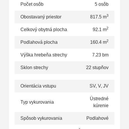
Počet osôb
5 osôb
3
Obostavaný priestor
817.5 m
2
Celkový obytná plocha
92.1 m
2
Podlahová plocha
160.4 m
Výška hrebeňa strechy
7.23 bm
Sklon strechy
22 stupňov
Orientácia vstupu
SV, V, JV
Ústredné
Typ vykurovania
kúrenie
Spôsob vykurovania
Podlahové