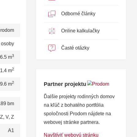
Odborné články
rodom
Online kalkulačky
 osoby
Časté otázky
3
6.5 m
2
1.4 m
2
Partner projektu
9.6 m
Ďalšie projekty rodinných domov
.89 bm
na kľúč z bohatého portfólia
spoločnosti Prodom nájdete na
Z, V, Z
webovej stránke partnera.
A1
Navštíviť webovú stránku