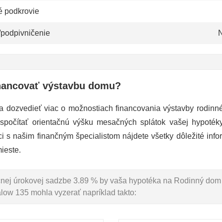
é podkrovie
/podpivničenie
N
nancovať výstavbu domu?
a dozvedieť viac o možnostiach financovania výstavby rodin
 spočítať orientačnú výšku mesačných splátok vašej hypoté
ci s našim finančným špecialistom nájdete všetky dôležité info
ieste.
očnej úrokovej sadzbe 3.89 % by vaša hypotéka na Rodinný dom
ow 135 mohla vyzerať napríklad takto: