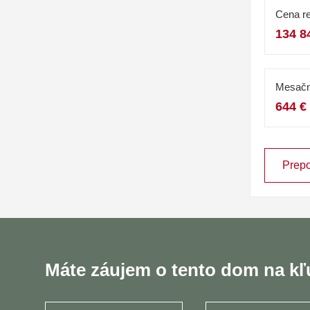
Cena re
134 8
Mesačn
644 €
Prepo
Máte záujem o tento dom na k