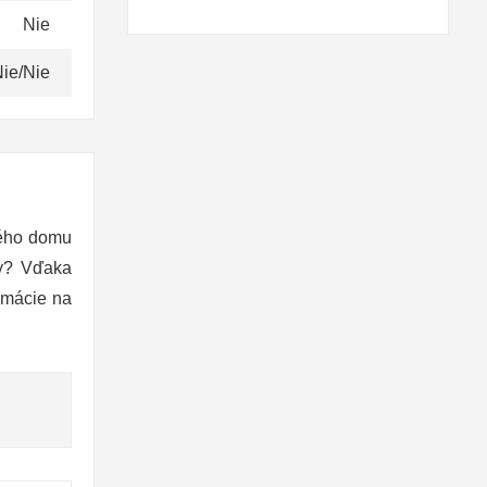
Nie
ie/Nie
ného domu
ky? Vďaka
rmácie na