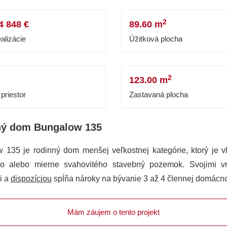
2
4 848 €
89.60 m
alizácie
Úžitková plocha
2
123.00 m
priestor
Zastavaná plocha
ný dom Bungalow 135
 135 je rodinný dom menšej veľkostnej kategórie, ktorý je 
ho alebo mierne svahovitého stavebný pozemok. Svojimi v
i a
dispozíciou
spĺňa nároky na bývanie 3 až 4 člennej domácno
Mám záujem o tento projekt