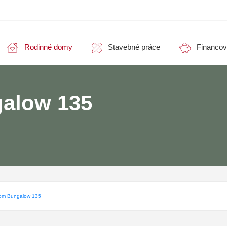
Rodinné domy
Stavebné práce
Financov
alow 135