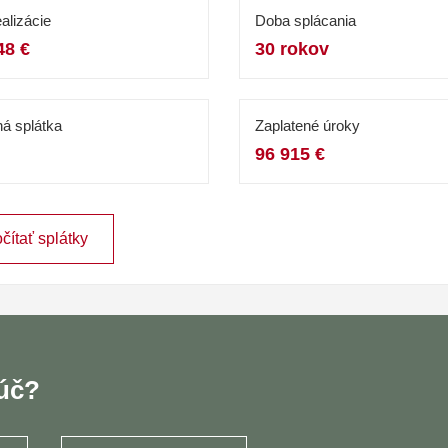
alizácie
Doba splácania
48 €
30 rokov
á splátka
Zaplatené úroky
96 915 €
čítať splátky
ľúč?