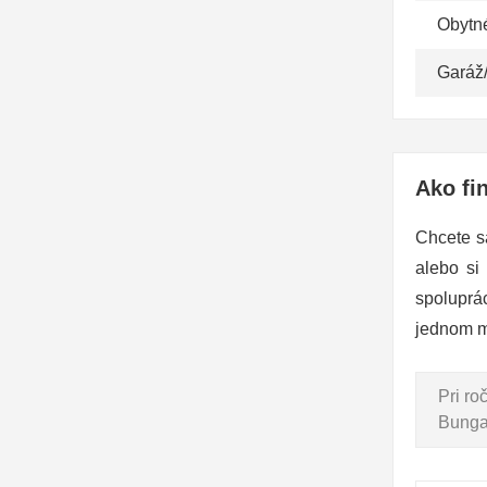
Obytn
Garáž
Ako fi
Chcete s
alebo si
spoluprá
jednom m
Pri r
Bungal