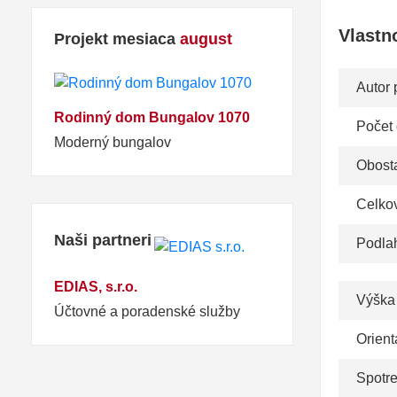
Vlastn
Projekt mesiaca
august
Autor 
Rodinný dom Bungalov 1070
Počet
Moderný bungalov
Obosta
Celko
Naši partneri
Podla
EDIAS, s.r.o.
Výška
Účtovné a poradenské služby
Orient
Spotr