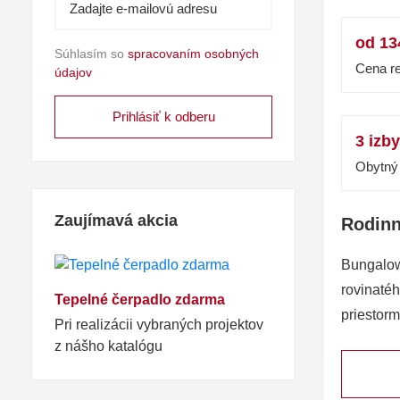
od 13
Súhlasím so
spracovaním osobných
Cena re
údajov
3 izby
Obytný 
Zaujímavá akcia
Rodin
Bungalow
rovinaté
Tepelné čerpadlo zdarma
priestorm
Pri realizácii vybraných projektov
z nášho katalógu