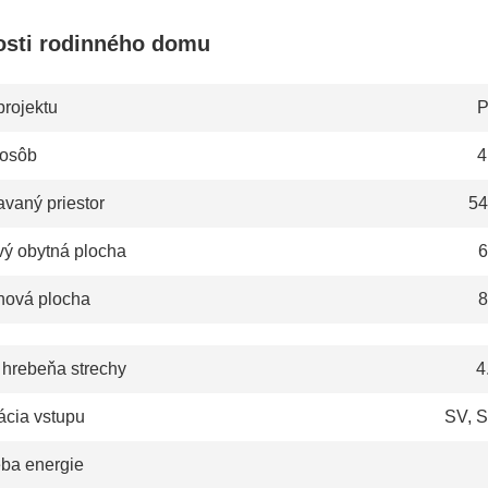
osti rodinného domu
projektu
P
 osôb
4
vaný priestor
54
vý obytná plocha
6
hová plocha
8
 hrebeňa strechy
4
ácia vstupu
SV, S
eba energie