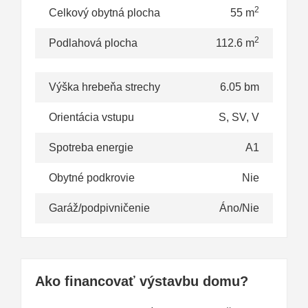
2
Celkový obytná plocha
55 m
2
Podlahová plocha
112.6 m
Výška hrebeňa strechy
6.05 bm
Orientácia vstupu
S, SV, V
Spotreba energie
A1
Obytné podkrovie
Nie
Garáž/podpivničenie
Áno/Nie
Ako financovať výstavbu domu?