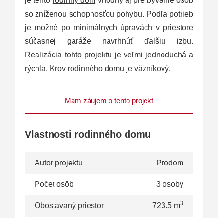
je tento
rodinný dom
vhodný aj pre bývanie osôb
so zníženou schopnosťou pohybu. Podľa potrieb
je možné po minimálnych úpravách v priestore
súčasnej garáže navrhnúť ďalšiu izbu.
Realizácia tohto projektu je veľmi jednoduchá a
rýchla. Krov rodinného domu je väzníkový.
Mám záujem o tento projekt
Vlastnosti rodinného domu
Autor projektu
Prodom
Počet osôb
3 osoby
3
Obostavaný priestor
723.5 m