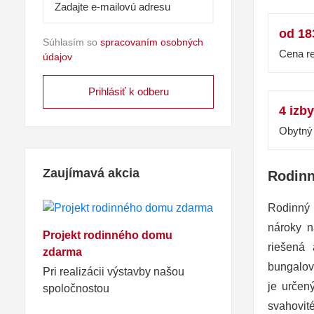
od 18
Súhlasím so
spracovaním osobných
Cena re
údajov
4 izby
Obytný 
Zaujímavá akcia
Rodin
Rodinný 
nároky n
Projekt rodinného domu
riešená 
zdarma
bungalov
Pri realizácii výstavby našou
je určen
spoločnostou
svahovit