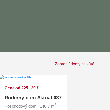
Zobraziť domy na kľúč
Cena od 225 120 €
Rodinný dom Aktual 037
2
Poschodový dom | 140.7 m