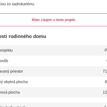
iou zo sadrokartónu.
Mám záujem o tento projekt
osti rodinného domu
projektu
P
 osôb
vaný priestor
71
vý obytná plocha
8
hová plocha
12