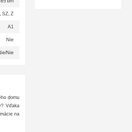
.65 bm
, SZ, Z
A1
Nie
ie/Nie
ného domu
ky? Vďaka
rmácie na