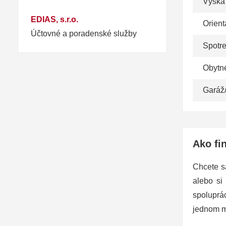
Výška
EDIAS, s.r.o.
Orient
Účtovné a poradenské služby
Spotr
Obytn
Garáž
Ako fi
Chcete s
alebo si
spoluprá
jednom m