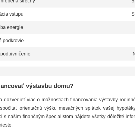
 hrebeňa strechy
5
ácia vstupu
S
eba energie
é podkrovie
/podpivničenie
N
nancovať výstavbu domu?
a dozvedieť viac o možnostiach financovania výstavby rodin
 spočítať orientačnú výšku mesačných splátok vašej hypoté
ci s našim finančným špecialistom nájdete všetky dôležité info
ieste.