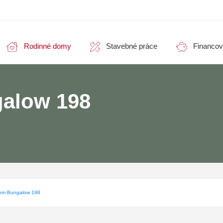
Rodinné domy
Stavebné práce
Financov
alow 198