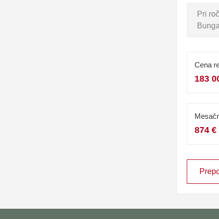
Pri r
Bungal
Cena re
183 0
Mesačn
874 €
Prepo