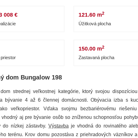
2
3 008 €
121.60 m
alizácie
Úžitková plocha
2
150.00 m
priestor
Zastavaná plocha
ný dom Bungalow 198
dom strednej veľkostnej kategórie, ktorý svojou dispozíciou
a bývanie 4 až 6 člennej domácnosti. Obývacia izba s ku
ako veľkopriestor. Vďaka svojmu bezbariérovému riešeniu
 vhodný aj pre bývanie osôb so zníženou schopnosťou pohybu
ý do nízkej zástavby.
Výstavba
je vhodná do rovinatého ale
ého terénu. Krov domu pozostáva z priehradových väzníkov a