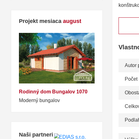
konštrukc
Projekt mesiaca
august
Vlastn
Autor 
Počet
Rodinný dom Bungalov 1070
Obosta
Moderný bungalov
Celko
Podla
Naši partneri