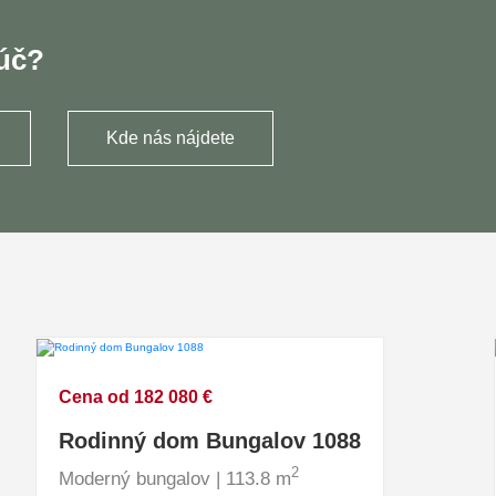
ľúč?
Kde nás nájdete
Cena od 182 080 €
Rodinný dom Bungalov 1088
2
Moderný bungalov | 113.8 m