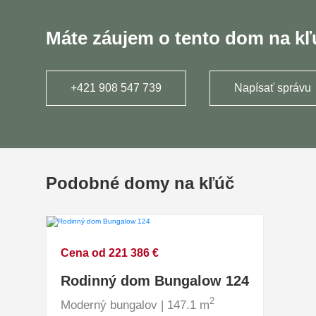
Máte záujem o tento dom na k
+421 908 547 739
Napísať správu
Podobné domy na kľúč
Cena od 221 386 €
Rodinný dom Bungalow 124
2
Moderný bungalov | 147.1 m