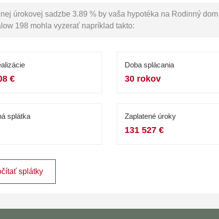
očnej úrokovej sadzbe 3.89 % by vaša hypotéka na Rodinný dom
ow 198 mohla vyzerať napríklad takto:
alizácie
Doba splácania
08 €
30 rokov
á splátka
Zaplatené úroky
131 527 €
čítať splátky