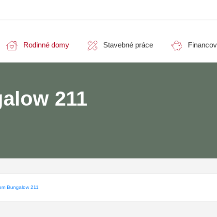
Rodinné domy
Stavebné práce
Financov
alow 211