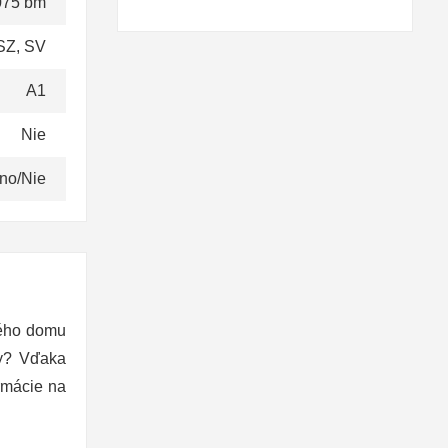
075 bm
SZ, SV
A1
Nie
no/Nie
ného domu
ky? Vďaka
rmácie na