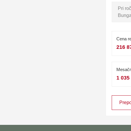
Pri r
Bungal
Cena re
216 8
Mesačn
1 035
Prepo