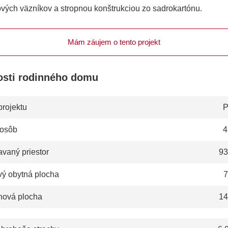
ových väzníkov a stropnou konštrukciou zo sadrokartónu.
Mám záujem o tento projekt
osti rodinného domu
projektu
P
 osôb
4
vaný priestor
93
vý obytná plocha
7
hová plocha
14