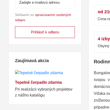
od 21
Súhlasím so
spracovaním osobných
Cena re
údajov
4 izby
Obytný 
Zaujímavá akcia
Rodin
Bungalow
svojou v
Tepelné čerpadlo zdarma
domácnos
Pri realizácii vybraných projektov
Vďaka sv
z nášho katalógu
zníženou
prípad