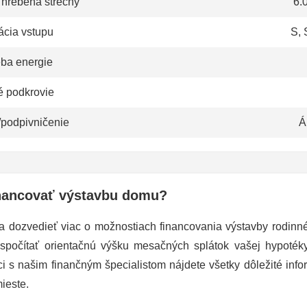
 hrebeňa strechy
6.
ácia vstupu
S, 
eba energie
é podkrovie
/podpivničenie
Á
nancovať výstavbu domu?
a dozvedieť viac o možnostiach financovania výstavby rodin
 spočítať orientačnú výšku mesačných splátok vašej hypoté
ci s našim finančným špecialistom nájdete všetky dôležité info
ieste.