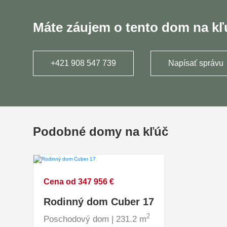
Máte záujem o tento dom na k
+421 908 547 739
Napísať správu
Podobné domy na kľúč
Cena od 347 956 €
Rodinný dom Cuber 17
2
Poschodový dom | 231.2 m