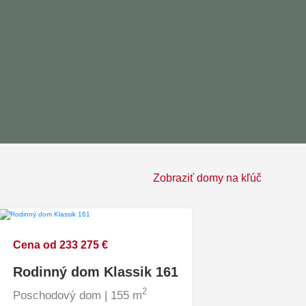
Zobraziť domy na kľúč
Cena od 233 275 €
Rodinný dom Klassik 161
2
Poschodový dom | 155 m