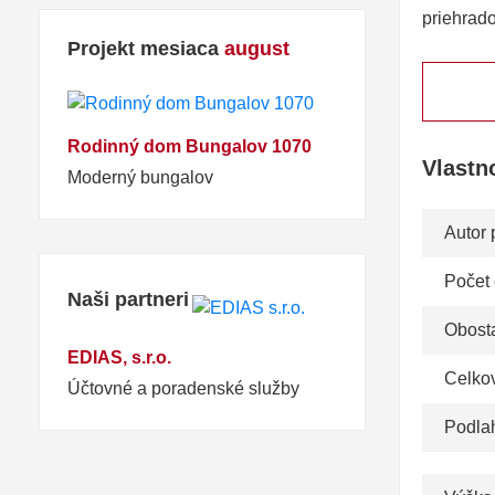
priehrad
Projekt mesiaca
august
Rodinný dom Bungalov 1070
Vlastn
Moderný bungalov
Autor 
Počet
Naši partneri
Obosta
EDIAS, s.r.o.
Celko
Účtovné a poradenské služby
Podla