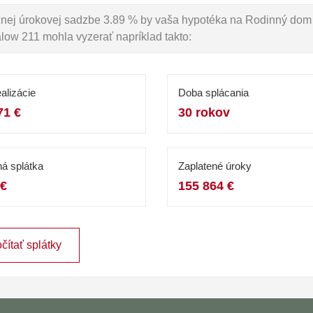
očnej úrokovej sadzbe 3.89 % by vaša hypotéka na Rodinný dom
ow 211 mohla vyzerať napríklad takto:
alizácie
Doba splácania
71 €
30 rokov
á splátka
Zaplatené úroky
 €
155 864 €
čítať splátky