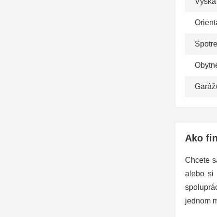
Výška
Orient
Spotr
Obytn
Garáž
Ako fi
Chcete s
alebo si
spoluprá
jednom m