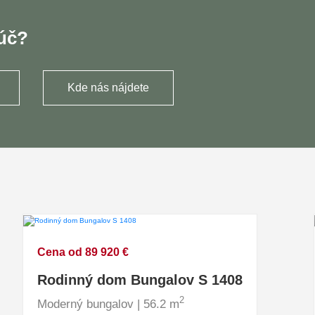
ľúč?
Kde nás nájdete
Cena od 89 920 €
Rodinný dom Bungalov S 1408
2
Moderný bungalov | 56.2 m