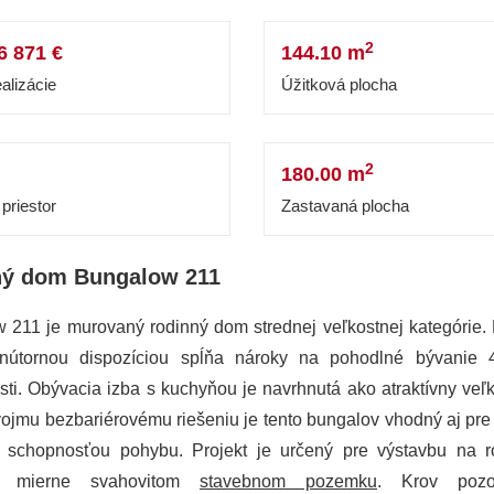
2
6 871 €
144.10 m
alizácie
Úžitková plocha
2
180.00 m
priestor
Zastavaná plocha
ný dom Bungalow 211
 211 je murovaný rodinný dom strednej veľkostnej kategórie.
nútornou dispozíciou spĺňa nároky na pohodlné bývanie 
ti. Obývacia izba s kuchyňou je navrhnutá ako atraktívny veľko
ojmu bezbariérovému riešeniu je tento bungalov vhodný aj pre
 schopnosťou pohybu. Projekt je určený pre výstavbu na r
ne mierne svahovitom
stavebnom pozemku
. Krov pozo