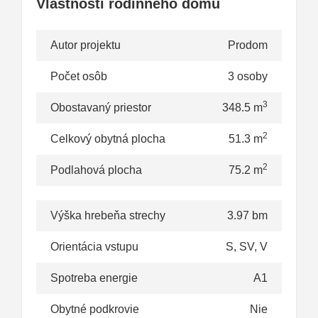
Vlastnosti rodinného domu
Autor projektu
Prodom
Počet osôb
3 osoby
3
Obostavaný priestor
348.5 m
2
Celkový obytná plocha
51.3 m
2
Podlahová plocha
75.2 m
Výška hrebeňa strechy
3.97 bm
Orientácia vstupu
S, SV, V
Spotreba energie
A1
Obytné podkrovie
Nie