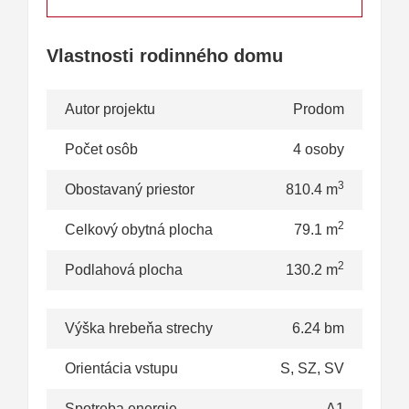
Vlastnosti rodinného domu
Autor projektu
Prodom
Počet osôb
4 osoby
3
Obostavaný priestor
810.4 m
2
Celkový obytná plocha
79.1 m
2
Podlahová plocha
130.2 m
Výška hrebeňa strechy
6.24 bm
Orientácia vstupu
S, SZ, SV
Spotreba energie
A1