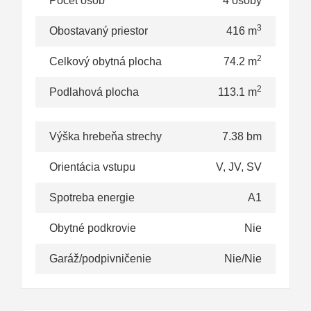
Počet osôb
4 osoby
3
Obostavaný priestor
416 m
2
Celkový obytná plocha
74.2 m
2
Podlahová plocha
113.1 m
Výška hrebeňa strechy
7.38 bm
Orientácia vstupu
V, JV, SV
Spotreba energie
A1
Obytné podkrovie
Nie
Garáž/podpivničenie
Nie/Nie