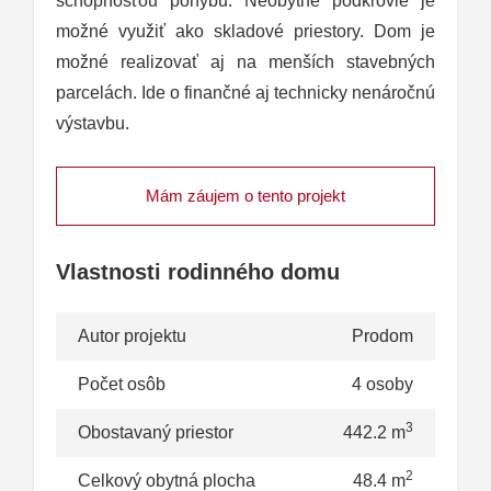
schopnosťou pohybu. Neobytné podkrovie je
možné využiť ako skladové priestory. Dom je
možné realizovať aj na menších stavebných
parcelách. Ide o finančné aj technicky nenáročnú
výstavbu.
Mám záujem o tento projekt
Vlastnosti rodinného domu
Autor projektu
Prodom
Počet osôb
4 osoby
3
Obostavaný priestor
442.2 m
2
Celkový obytná plocha
48.4 m