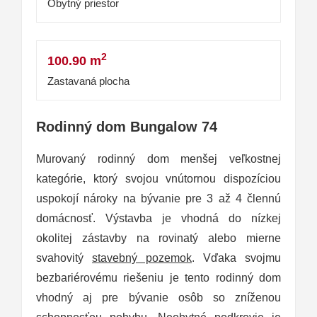
Obytný priestor
2
100.90 m
Zastavaná plocha
Rodinný dom Bungalow 74
Murovaný rodinný dom menšej veľkostnej
kategórie, ktorý svojou vnútornou dispozíciou
uspokojí nároky na bývanie pre 3 až 4 člennú
domácnosť. Výstavba je vhodná do nízkej
okolitej zástavby na rovinatý alebo mierne
svahovitý
stavebný pozemok
. Vďaka svojmu
bezbariérovému riešeniu je tento rodinný dom
vhodný aj pre bývanie osôb so zníženou