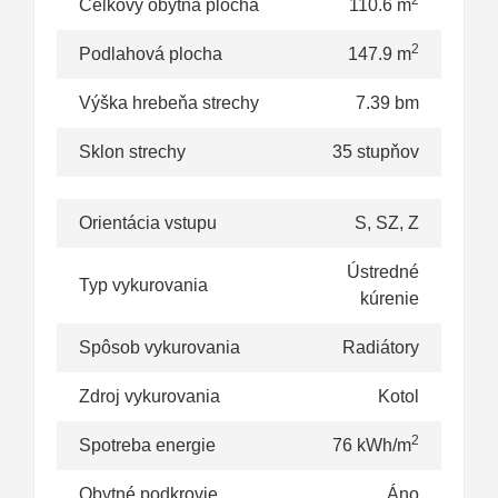
2
Celkový obytná plocha
110.6 m
2
Podlahová plocha
147.9 m
Výška hrebeňa strechy
7.39 bm
Sklon strechy
35 stupňov
Orientácia vstupu
S, SZ, Z
Ústredné
Typ vykurovania
kúrenie
Spôsob vykurovania
Radiátory
Zdroj vykurovania
Kotol
2
Spotreba energie
76 kWh/m
Obytné podkrovie
Áno