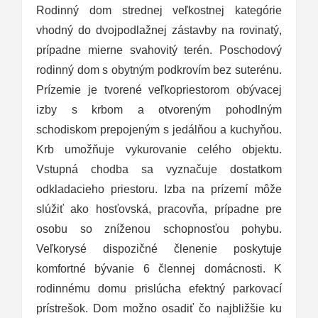
Rodinný dom strednej veľkostnej kategórie
vhodný do dvojpodlažnej zástavby na rovinatý,
prípadne mierne svahovitý terén. Poschodový
rodinný dom s obytným podkrovím bez suterénu.
Prízemie je tvorené veľkopriestorom obývacej
izby s krbom a otvoreným pohodlným
schodiskom prepojeným s jedálňou a kuchyňou.
Krb umožňuje vykurovanie celého objektu.
Vstupná chodba sa vyznačuje dostatkom
odkladacieho priestoru. Izba na prízemí môže
slúžiť ako hosťovská, pracovňa, prípadne pre
osobu so zníženou schopnosťou pohybu.
Veľkorysé dispozičné členenie poskytuje
komfortné bývanie 6 člennej domácnosti. K
rodinnému domu prislúcha efektný parkovací
prístrešok. Dom možno osadiť čo najbližšie ku