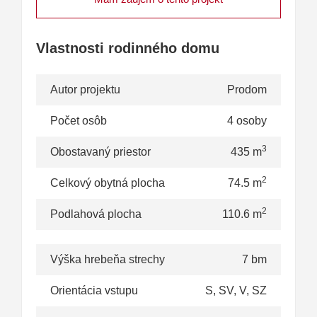
Vlastnosti rodinného domu
Autor projektu
Prodom
Počet osôb
4 osoby
3
Obostavaný priestor
435 m
2
Celkový obytná plocha
74.5 m
2
Podlahová plocha
110.6 m
Výška hrebeňa strechy
7 bm
Orientácia vstupu
S, SV, V, SZ