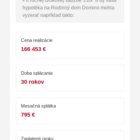
Pri ročnej úrokovej sadzbe 3.89 % by vaša
hypotéka na Rodinný dom Domino mohla
vyzerať napríklad takto:
Cena realizácie
166 453 €
Doba splácania
30 rokov
Mesačná splátka
795 €
Zaplatené úroky