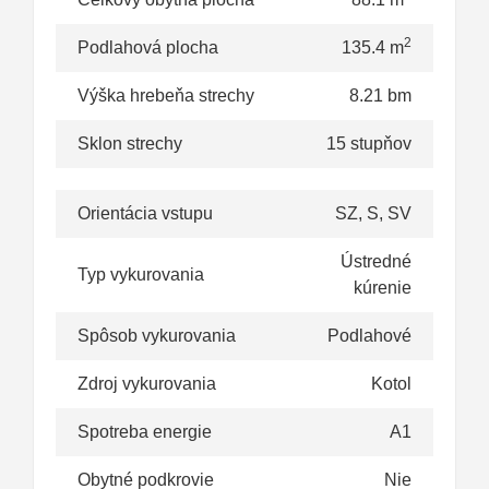
2
Podlahová plocha
135.4 m
Výška hrebeňa strechy
8.21 bm
Sklon strechy
15 stupňov
Orientácia vstupu
SZ, S, SV
Ústredné
Typ vykurovania
kúrenie
Spôsob vykurovania
Podlahové
Zdroj vykurovania
Kotol
Spotreba energie
A1
Obytné podkrovie
Nie