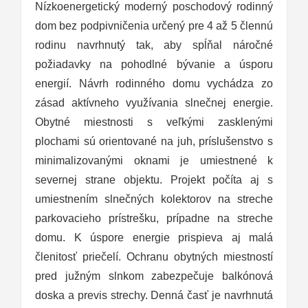
Nízkoenergetický moderný poschodový rodinný
dom bez podpivničenia určený pre 4 až 5 člennú
rodinu navrhnutý tak, aby spĺňal náročné
požiadavky na pohodlné bývanie a úsporu
energií. Návrh rodinného domu vychádza zo
zásad aktívneho využívania slnečnej energie.
Obytné miestnosti s veľkými zasklenými
plochami sú orientované na juh, príslušenstvo s
minimalizovanými oknami je umiestnené k
severnej strane objektu. Projekt počíta aj s
umiestnením slnečných kolektorov na streche
parkovacieho prístrešku, prípadne na streche
domu. K úspore energie prispieva aj malá
členitosť priečelí. Ochranu obytných miestností
pred južným slnkom zabezpečuje balkónová
doska a previs strechy. Denná časť je navrhnutá