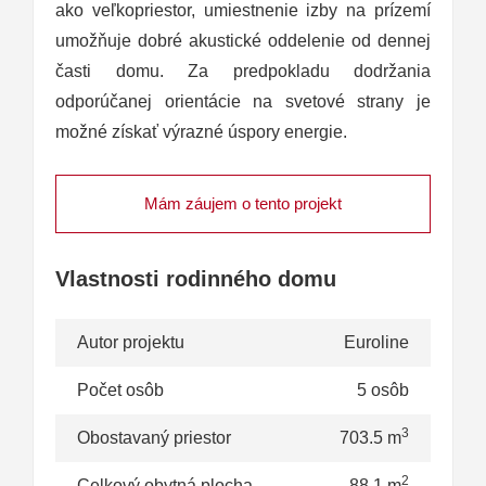
ako veľkopriestor, umiestnenie izby na prízemí
umožňuje dobré akustické oddelenie od dennej
časti domu. Za predpokladu dodržania
odporúčanej orientácie na svetové strany je
možné získať výrazné úspory energie.
Mám záujem o tento projekt
Vlastnosti rodinného domu
Autor projektu
Euroline
Počet osôb
5 osôb
3
Obostavaný priestor
703.5 m
2
Celkový obytná plocha
88.1 m