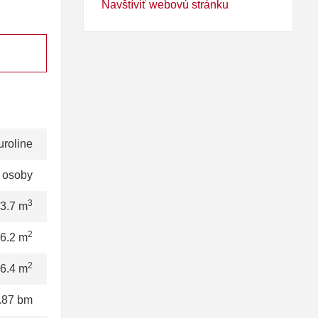
Navštíviť webovú stránku
uroline
 osoby
3
3.7 m
2
6.2 m
2
6.4 m
.87 bm