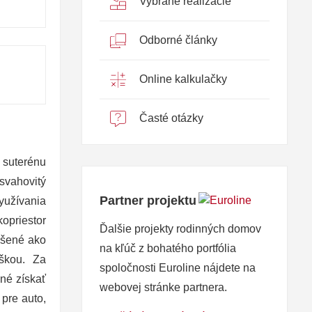
Vybrané realizácie
Odborné články
Online kalkulačky
Časté otázky
 suterénu
svahovitý
Partner projektu
yužívania
opriestor
Ďalšie projekty rodinných domov
ešené ako
na kľúč z bohatého portfólia
ýškou. Za
spoločnosti Euroline nájdete na
né získať
webovej stránke partnera.
pre auto,