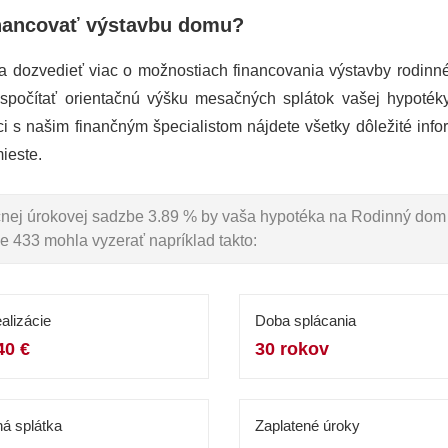
nancovať výstavbu domu?
a dozvedieť viac o možnostiach financovania výstavby rodin
 spočítať orientačnú výšku mesačných splátok vašej hypoté
ci s našim finančným špecialistom nájdete všetky dôležité info
ieste.
očnej úrokovej sadzbe 3.89 % by vaša hypotéka na Rodinný dom
e 433 mohla vyzerať napríklad takto:
alizácie
Doba splácania
40 €
30 rokov
á splátka
Zaplatené úroky