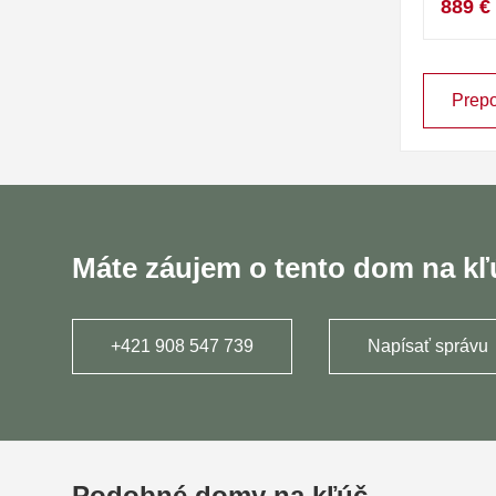
889 €
Prepo
Máte záujem o tento dom na k
+421 908 547 739
Napísať správu
Podobné domy na kľúč