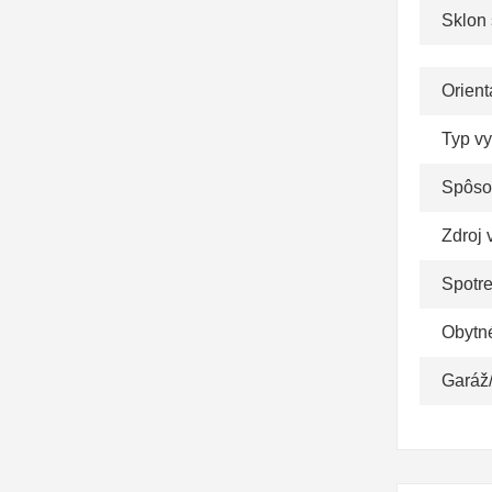
Sklon 
Orient
Typ v
Spôso
Zdroj 
Spotr
Obytn
Garáž