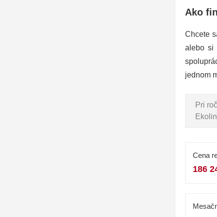
Ako fi
Chcete s
alebo si
spoluprá
jednom m
Pri r
Ekolin
Cena re
186 2
Mesačn