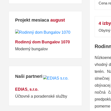
Cena re
Projekt mesiaca
august
4 izby
Obytný 
Rodinný dom Bungalov 1070
Rodinn
Moderný bungalov
Nízkoene
vhodný d
terén. N
Naši partneri
slnečnej
obývacej
EDIAS, s.r.o.
nočná ča
Účtovné a poradenské služby
predpokl
pomerne 