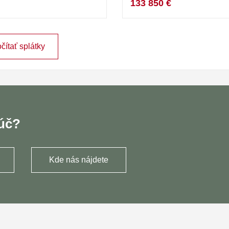
133 850 €
čítať splátky
ľúč?
Kde nás nájdete