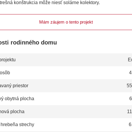
trešná konštrukcia môže niesť solárne kolektory.
Mám záujem o tento projekt
osti rodinného domu
projektu
E
 osôb
4
vaný priestor
55
vý obytná plocha
6
hová plocha
11
 hrebeňa strechy
6