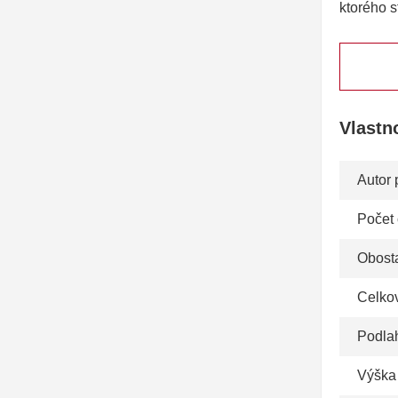
ktorého s
Vlastn
Autor 
Počet
Obosta
Celko
Podla
Výška