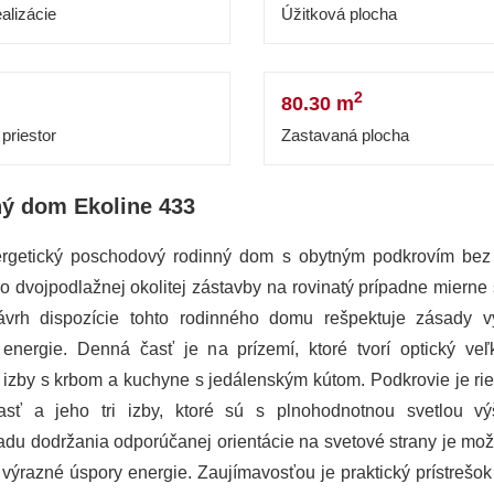
alizácie
Úžitková plocha
2
80.30 m
priestor
Zastavaná plocha
ý dom Ekoline 433
rgetický poschodový rodinný dom s obytným podkrovím bez
o dvojpodlažnej okolitej zástavby na rovinatý prípadne mierne 
ávrh dispozície tohto rodinného domu rešpektuje zásady v
 energie. Denná časť je na prízemí, ktoré tvorí optický veľk
 izby s krbom a kuchyne s jedálenským kútom. Podkrovie je ri
sť a jeho tri izby, ktoré sú s plnohodnotnou svetlou v
adu dodržania odporúčanej orientácie na svetové strany je mož
výrazné úspory energie. Zaujímavosťou je praktický prístrešok 