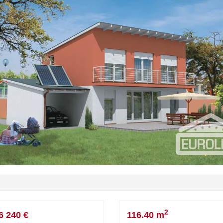
2
6 240 €
116.40 m