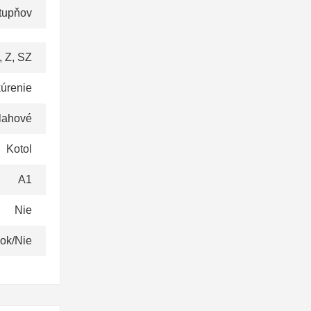
tupňov
, Z, SZ
kúrenie
lahové
Kotol
A1
Nie
šok/Nie