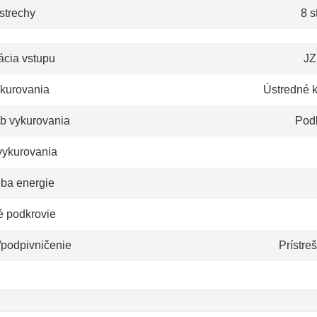
strechy
8 s
ácia vstupu
JZ
ykurovania
Ústredné 
b vykurovania
Pod
vykurovania
eba energie
é podkrovie
/podpivničenie
Prístre