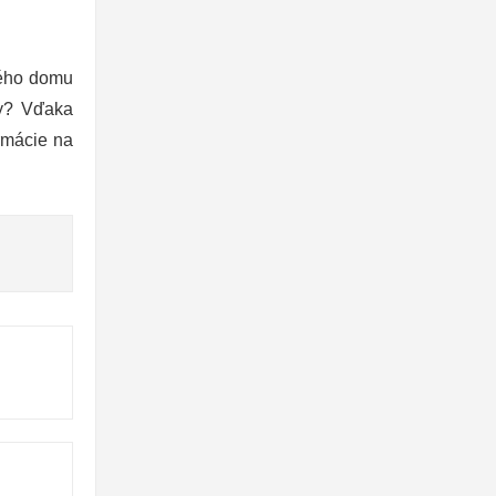
ného domu
ky? Vďaka
rmácie na