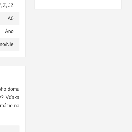
, Z, JZ
A0
Áno
no/Nie
ného domu
ky? Vďaka
rmácie na