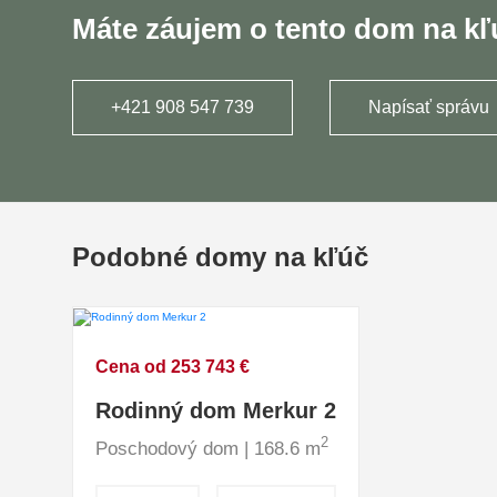
Máte záujem o tento dom na k
+421 908 547 739
Napísať správu
Podobné domy na kľúč
Cena od 253 743 €
Rodinný dom Merkur 2
2
Poschodový dom | 168.6 m