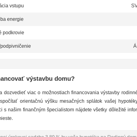
ácia vstupu
SV
eba energie
é podkrovie
/podpivničenie
Á
nancovať výstavbu domu?
a dozvedieť viac o možnostiach financovania výstavby rodin
 spočítať orientačnú výšku mesačných splátok vašej hypoté
ci s našim finančným špecialistom nájdete všetky dôležité info
ieste.