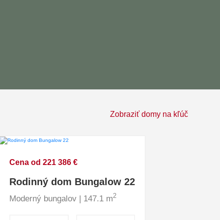
Zobraziť domy na kľúč
Cena od 221 386 €
Rodinný dom Bungalow 22
2
Moderný bungalov | 147.1 m