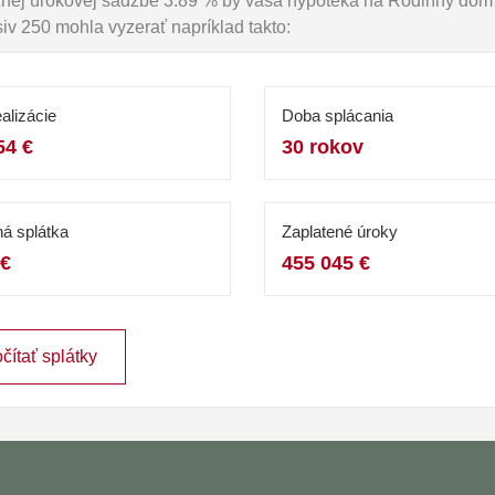
očnej úrokovej sadzbe 3.89 % by vaša hypotéka na Rodinný dom
iv 250 mohla vyzerať napríklad takto:
alizácie
Doba splácania
54 €
30 rokov
á splátka
Zaplatené úroky
 €
455 045 €
čítať splátky