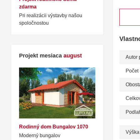
zdarma
Pri realizácii výstavby našou
spoločnostou
Vlastn
Projekt mesiaca
august
Autor 
Počet
Obosta
Celko
Podla
Rodinný dom Bungalov 1070
Výška
Moderný bungalov