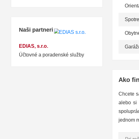
Orient
Spotr
Naši partneri
Obytn
EDIAS, s.r.o.
Garáž
Účtovné a poradenské služby
Ako fi
Chcete s
alebo si
spoluprá
jednom m