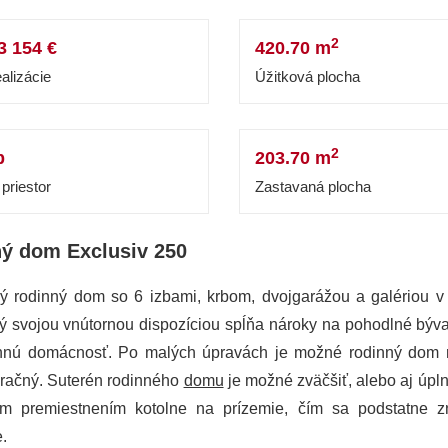
2
3 154 €
420.70 m
alizácie
Úžitková plocha
2
b
203.70 m
priestor
Zastavaná plocha
ý dom Exclusiv 250
ý rodinný dom so 6 izbami, krbom, dvojgarážou a galériou v
orý svojou vnútornou dispozíciou spĺňa nároky na pohodlné býva
nnú domácnosť. Po malých úpravách je možné rodinný dom r
račný. Suterén rodinného
domu
je možné zväčšiť, alebo aj úpln
m premiestnením kotolne na prízemie, čím sa podstatne z
e.