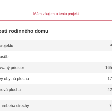
Mám záujem o tento projekt
osti rodinného domu
projektu
P
 osôb
vaný priestor
165
vý obytná plocha
17
hová plocha
42
 hrebeňa strechy
7