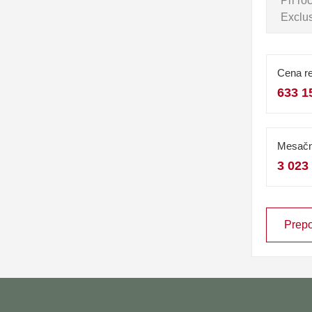
Pri r
Exclus
Cena re
633 1
Mesačn
3 023
Prepo