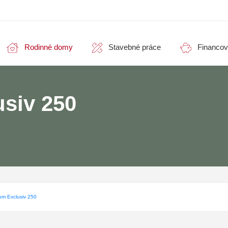
Rodinné domy
Stavebné práce
Financov
siv 250