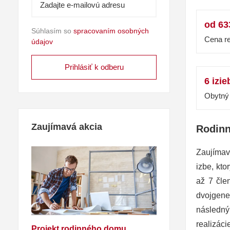
od 63
Súhlasím so
spracovaním osobných
Cena re
údajov
6 izie
Obytný 
Zaujímavá akcia
Rodinn
Zaujímav
izbe, kt
až 7 čle
dvojgene
následný
realizáci
Projekt rodinného domu