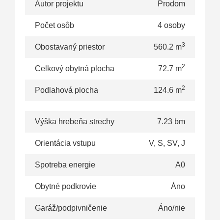
Autor projektu
Prodom
Počet osôb
4 osoby
3
Obostavaný priestor
560.2 m
2
Celkový obytná plocha
72.7 m
2
Podlahová plocha
124.6 m
Výška hrebeňa strechy
7.23 bm
Orientácia vstupu
V, S, SV, J
Spotreba energie
A0
Obytné podkrovie
Áno
Garáž/podpivničenie
Áno/nie