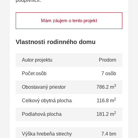
podpivničiť.
Mám záujem o tento projekt
Vlastnosti rodinného domu
Autor projektu
Prodom
Počet osôb
7 osôb
3
Obostavaný priestor
786.2 m
2
Celkový obytná plocha
116.8 m
2
Podlahová plocha
181.2 m
Výška hrebeňa strechy
7.4 bm