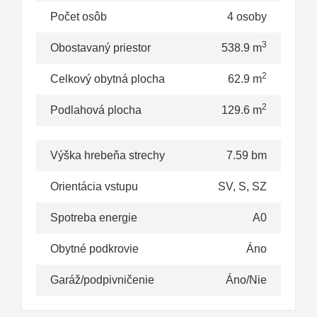
Počet osôb
4 osoby
3
Obostavaný priestor
538.9 m
2
Celkový obytná plocha
62.9 m
2
Podlahová plocha
129.6 m
Výška hrebeňa strechy
7.59 bm
Orientácia vstupu
SV, S, SZ
Spotreba energie
A0
Obytné podkrovie
Áno
Garáž/podpivničenie
Áno/Nie