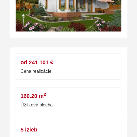
od 241 101 €
Cena realizácie
2
160.20 m
Úžitková plocha
5 izieb