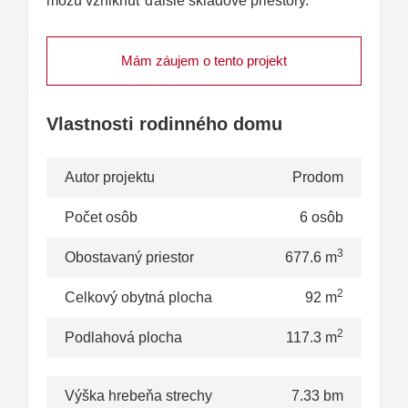
môžu vzniknúť ďalšie skladové priestory.
Mám záujem o tento projekt
Vlastnosti rodinného domu
Autor projektu
Prodom
Počet osôb
6 osôb
3
Obostavaný priestor
677.6 m
2
Celkový obytná plocha
92 m
2
Podlahová plocha
117.3 m
Výška hrebeňa strechy
7.33 bm