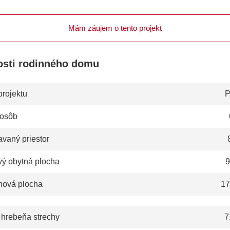
Mám záujem o tento projekt
osti rodinného domu
projektu
P
 osôb
vaný priestor
vý obytná plocha
9
hová plocha
17
 hrebeňa strechy
7