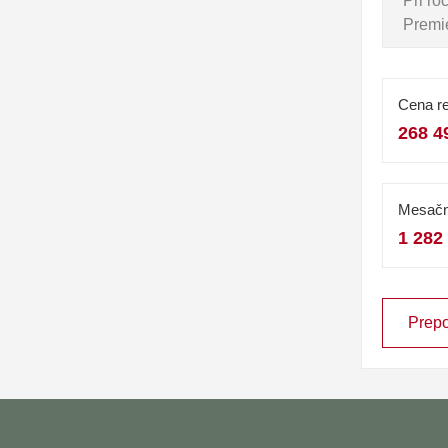
Pri r
Premie
Cena re
268 4
Mesačn
1 282
Prepo