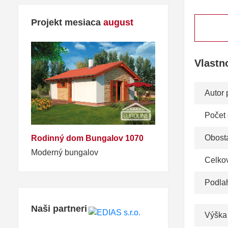
Projekt mesiaca
august
Vlastn
Autor 
Počet
Obosta
Rodinný dom Bungalov 1070
Moderný bungalov
Celko
Podla
Naši partneri
Výška