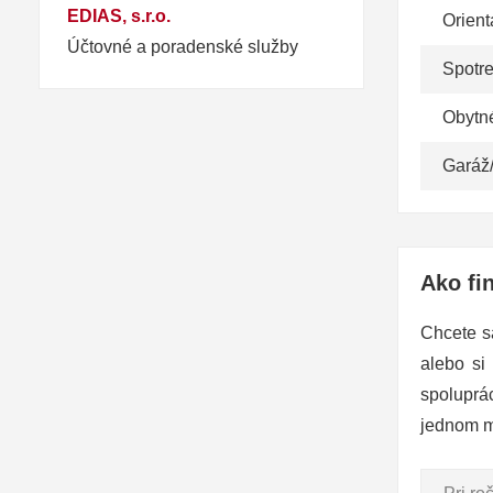
EDIAS, s.r.o.
Orient
Účtovné a poradenské služby
Spotr
Obytn
Garáž
Ako fi
Chcete s
alebo si
spoluprá
jednom m