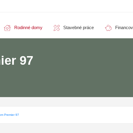
Rodinné domy
Stavebné práce
Financov
er 97