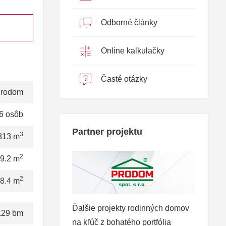
Odborné články
Online kalkulačky
Časté otázky
rodom
6 osôb
Partner projektu
3
813 m
2
9.2 m
2
8.4 m
Ďalšie projekty rodinných domov
.29 bm
na kľúč z bohatého portfólia