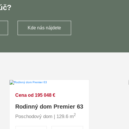
ľúč?
Kde nás nájdete
Cena od 195 048 €
Rodinný dom Premier 63
2
Poschodový dom | 129.6 m