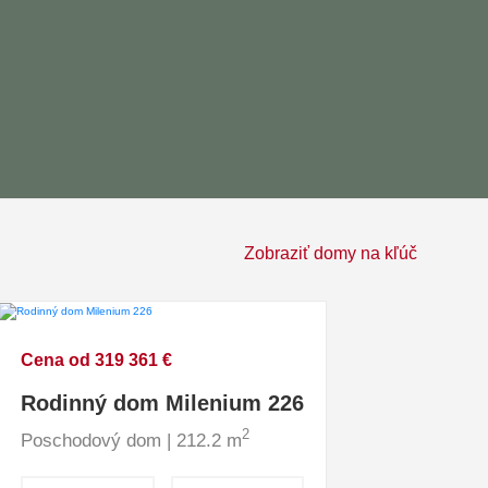
Zobraziť domy na kľúč
Cena od 319 361 €
Rodinný dom Milenium 226
2
Poschodový dom | 212.2 m