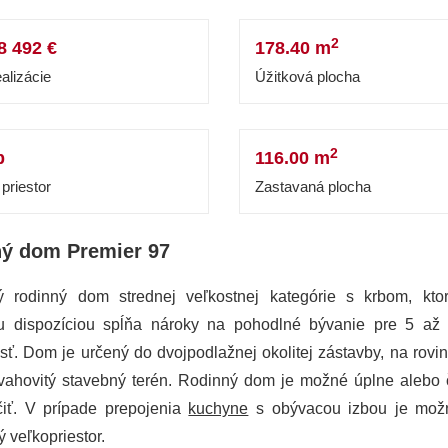
2
8 492 €
178.40 m
alizácie
Úžitková plocha
2
b
116.00 m
priestor
Zastavaná plocha
ý dom Premier 97
 rodinný dom strednej veľkostnej kategórie s krbom, kto
u dispozíciou spĺňa nároky na pohodlné bývanie pre 5 až
ť. Dom je určený do dvojpodlažnej okolitej zástavby, na rovin
vahovitý stavebný terén. Rodinný dom je možné úplne alebo 
čiť. V prípade prepojenia
kuchyne
s obývacou izbou je možn
 veľkopriestor.