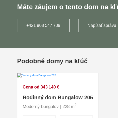
Máte záujem o tento dom na k
+421 908 547 739
Napísať správu
Podobné domy na kľúč
Cena od 343 140 €
Rodinný dom Bungalow 205
2
Moderný bungalov | 228 m