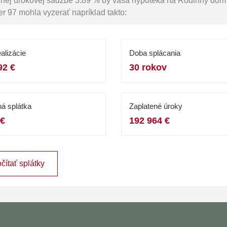
očnej úrokovej sadzbe 3.89 % by vaša hypotéka na Rodinný dom
r 97 mohla vyzerať napríklad takto:
alizácie
Doba splácania
92 €
30 rokov
á splátka
Zaplatené úroky
 €
192 964 €
čítať splátky