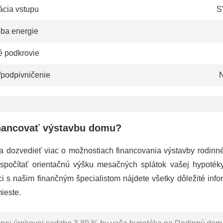
ácia vstupu
S
eba energie
é podkrovie
/podpivničenie
N
nancovať výstavbu domu?
a dozvedieť viac o možnostiach financovania výstavby rodin
 spočítať orientačnú výšku mesačných splátok vašej hypoté
ci s našim finančným špecialistom nájdete všetky dôležité info
ieste.