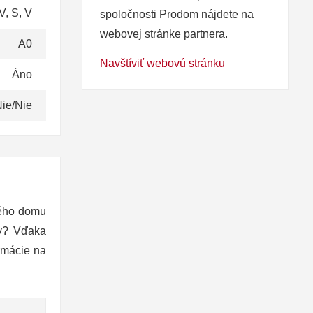
V, S, V
spoločnosti Prodom nájdete na
webovej stránke partnera.
A0
Navštíviť webovú stránku
Áno
ie/Nie
ného domu
ky? Vďaka
rmácie na