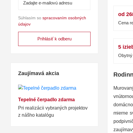
od 26
Súhlasím so
spracovaním osobných
Cena re
údajov
5 izie
Obytný 
Zaujímavá akcia
Rodinn
Murovaný
vnútorno
Tepelné čerpadlo zdarma
domácnos
Pri realizácii vybraných projektov
mierne s
z nášho katalógu
podpivni
zaujímavý