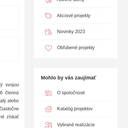
Akciové projekty
Novinky 2023
Obľúbené projekty
Mohlo by vás zaujímať
rý svojou
O spoločnosti
 6 člennú
atý alebo
Katalóg projektov
čiastočne
é získať
Vybrané realizácie