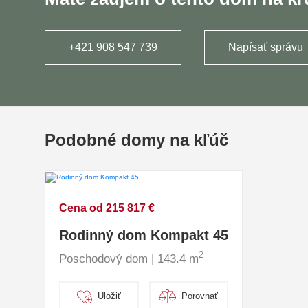
+421 908 547 739
Napísať správu
Podobné domy na kľúč
Cena od 215 817 €
Rodinný dom Kompakt 45
2
Poschodový dom | 143.4 m
Uložiť
Porovnať