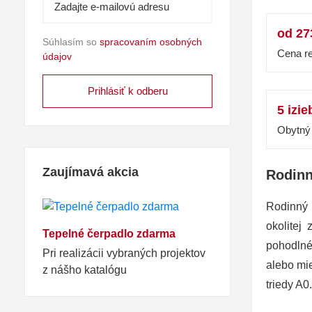
od 27
Súhlasím so
spracovaním osobných
Cena re
údajov
5 izie
Obytný 
Zaujímavá akcia
Rodin
Rodinný 
okolitej
Tepelné čerpadlo zdarma
pohodlné
Pri realizácii vybraných projektov
alebo mi
z nášho katalógu
triedy A0.