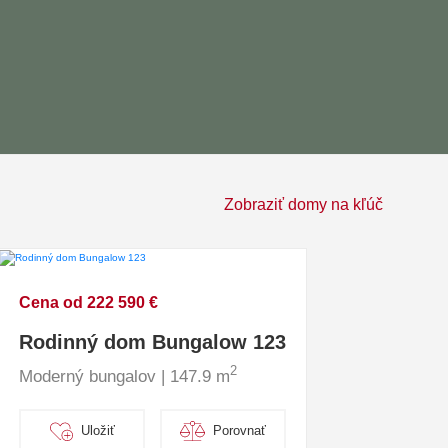
Zobraziť domy na kľúč
Cena od 222 590 €
Rodinný dom Bungalow 123
2
Moderný bungalov | 147.9 m
Uložiť
Porovnať