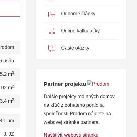
Odborné články
Online kalkulačky
rodom
Časté otázky
6 osôb
3
5.2 m
Partner projektu
2
102 m
Ďalšie projekty rodinných domov
2
3.4 m
na kľúč z bohatého portfólia
spoločnosti Prodom nájdete na
8.1 bm
webovej stránke partnera.
J, JZ
Navštíviť webovú stránku