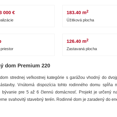
2
3 000 €
183.40 m
alizácie
Úžitková plocha
2
b
126.40 m
priestor
Zastavaná plocha
ný dom Premium 220
dom strednej veľkostnej kategórie s garážou vhodný do dvoj
 zástavby. Vnútorná dispozícia tohto rodinného domu spĺňa 
 bývanie pre 5 až 6 člennú domácnosť. Projekt je určený na
erne svahovitý stavebný terén. Rodinné dom je zaradený do ene