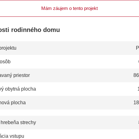
Mám záujem o tento projekt
osti rodinného domu
projektu
P
 osôb
vaný priestor
86
vý obytná plocha
hová plocha
18
 hrebeňa strechy
ácia vstupu