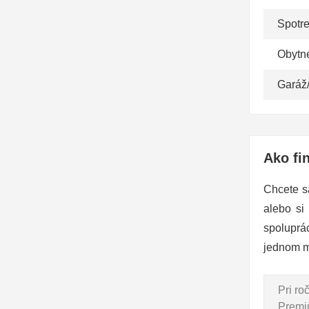
Spotr
Obytn
Garáž
Ako fi
Chcete s
alebo si
spoluprá
jednom m
Pri r
Premiu