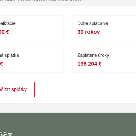
alizácie
Doba splácania
00 €
30 rokov
á splátka
Zaplatené úroky
 €
196 204 €
čítať splátky
ľúč?