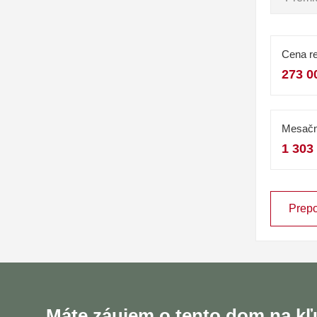
Cena re
273 0
Mesačn
1 303
Prepo
Máte záujem o tento dom na k