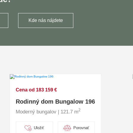
Kde nás nájdete
Cena od 183 159 €
Rodinný dom Bungalow 196
2
Moderný bungalov | 121.7 m
Uložiť
Porovnať