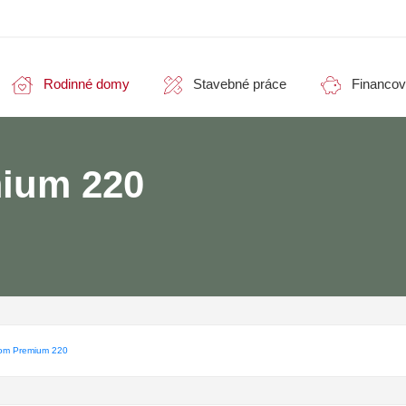
Rodinné domy
Stavebné práce
Financov
ium 220