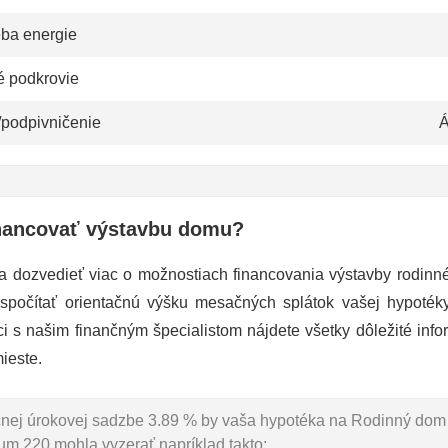
eba energie
é podkrovie
/podpivničenie
Á
nancovať výstavbu domu?
a dozvedieť viac o možnostiach financovania výstavby rodin
 spočítať orientačnú výšku mesačných splátok vašej hypoté
ci s našim finančným špecialistom nájdete všetky dôležité info
ieste.
očnej úrokovej sadzbe 3.89 % by vaša hypotéka na Rodinný dom
m 220 mohla vyzerať napríklad takto: