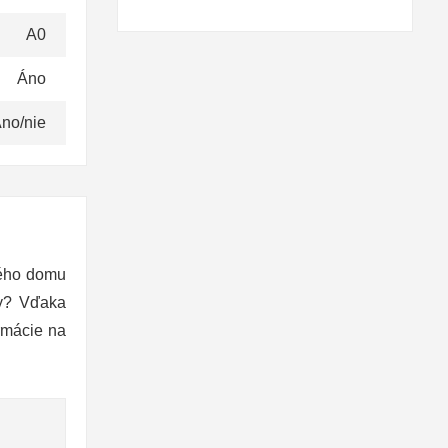
A0
Áno
no/nie
ného domu
ky? Vďaka
rmácie na