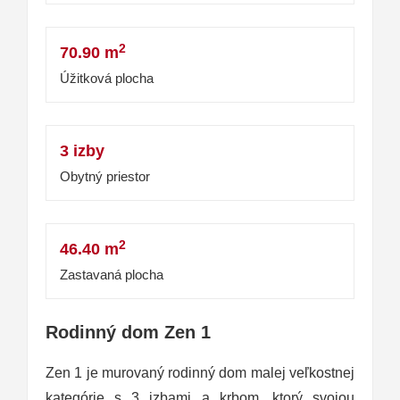
2
70.90 m
Úžitková plocha
3 izby
Obytný priestor
2
46.40 m
Zastavaná plocha
Rodinný dom Zen 1
Zen 1 je murovaný rodinný dom malej veľkostnej
kategórie s 3 izbami a krbom, ktorý svojou