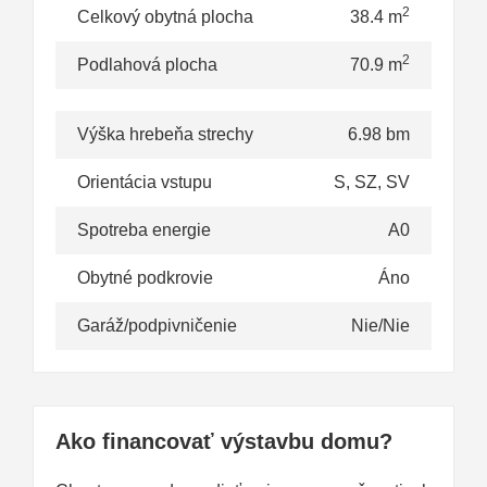
2
Celkový obytná plocha
38.4 m
2
Podlahová plocha
70.9 m
Výška hrebeňa strechy
6.98 bm
Orientácia vstupu
S, SZ, SV
Spotreba energie
A0
Obytné podkrovie
Áno
Garáž/podpivničenie
Nie/Nie
Ako financovať výstavbu domu?