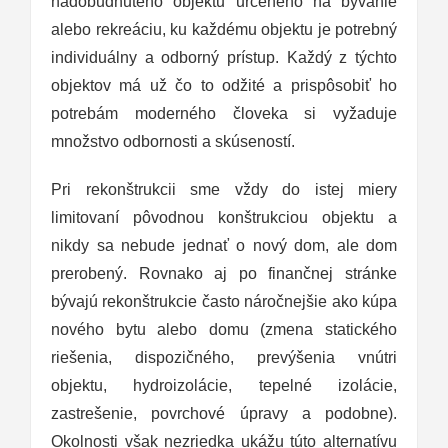
nadobudnutého objektu určeného na bývanie
alebo rekreáciu, ku každému objektu je potrebný
individuálny a odborný prístup. Každý z týchto
objektov má už čo to odžité a prispôsobiť ho
potrebám moderného človeka si vyžaduje
množstvo odbornosti a skúseností.
Pri rekonštrukcii sme vždy do istej miery
limitovaní pôvodnou konštrukciou objektu a
nikdy sa nebude jednať o nový dom, ale dom
prerobený. Rovnako aj po finančnej stránke
bývajú rekonštrukcie často náročnejšie ako kúpa
nového bytu alebo domu (zmena statického
riešenia, dispozičného, prevýšenia vnútri
objektu, hydroizolácie, tepelné izolácie,
zastrešenie, povrchové úpravy a podobne).
Okolnosti však nezriedka ukážu túto alternatívu