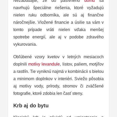
Nezabúdajte, že do pasívneho
domu
sa
navrhujú špeciálne riešenia, ktoré vyžadujú
nielen ruku odborníka, ale sú aj finančne
náročnejšie. Vložené financie a úsilie sa vám v
tomto prípade vráti nielen vďaka menšej
spotrebe energií, ale aj v podobe zdravého
vykurovania.
Obľúbené vzory kvetov v letných mesiacoch
doplnili
motívy levandule
, listov, paliem, motýľov
a rastlín. Tie vyniknú najmä v kombinácii s bielou
a minimom doplnkov v interiéri. Sviežo pôsobia
aj motívy vody, prírody, stromov či zväčšené
fotografie, ktoré zdobia len časť steny.
Krb aj do bytu