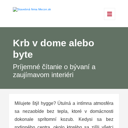
Krb v dome alebo
byte
Príjemné čítanie o bývaní a
zaujímavom interiéri
Milujete štýl hygge? Útulná a intímna atmosféra
sa nezaobíde bez tepla, ktoré v domácnosti
dokonale sprítomní kozub. Kedysi sa bez
rodinného centra, okolo ktorého sa zišli všetci