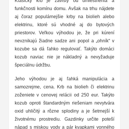
Klasický krb je závislý od umiestnenia a
funkčnosti komínu domu. Avšak na trhu nájdete
aj čoraz populárnejšie krby na biolieh alebo
elektrinu, ktoré sú vhodné aj do bytových
priestorov. Veľkou výhodou je, že pri kúrení
nevznikajú žiadne sadze ani popol a „ohník“ v
kozube sa dá ľahko regulovať. Takýto domáci
kozub naviac nie je nákladný a nevyžaduje
špeciálnu údržbu.
Jeho výhodou je aj ľahká manipulácia a
samozrejme, cena. Krb na biolieh či elektrinu
zoženiete v cenovej relácii od 250 eur. Takýto
kozub oproti štandardným riešeniam nevytvára
oxid uhličitý a rôzne splodiny a je šetrnejší k
životnému prostrediu. Gazdinky určite poteší
nápad s miskou vody a pár kvapkami vonného