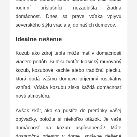
rodinní príslušníci, nezaobišla žiadna
domácnosť. Dnes sa práve vďaka vplyvu
severského štýlu vracia aj do našich domovov.
Ideálne riešenie
Kozub ako zdroj tepla môže mať v domácnosti
viacero podôb. Buď si zvolíte klasický murovaný
kozub, kozubové kachle alebo tradičnú piecku,
ktorá dodá vášmu domovu príjemný rustikálny
vzhľad. Vďaka kozubu získa každá domácnosť
novú atmosféru.
Avšak skôr, ako sa pustíte do prerábky vašej
obývačky, položte si niekoľko otázok. Je vaša
domácnosť na kozub uspôsobená? Máte
dostatočný priestor v dome, správne riešené