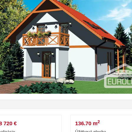
2
8 720 €
136.70 m
alizácie
Úžitková plocha