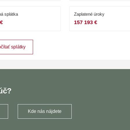
á splátka
Zaplatené úroky
 €
157 193 €
čítať splátky
ľúč?
Kde nás nájdete