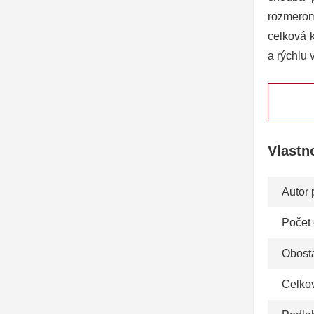
rozmerom
celková 
a rýchlu 
Vlastn
Autor 
Počet
Obosta
Celko