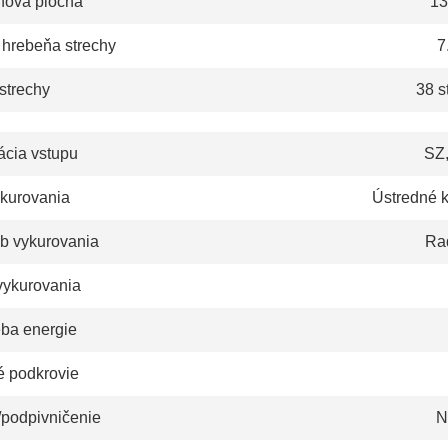
hová plocha
13
 hrebeňa strechy
7
strechy
38 s
ácia vstupu
SZ,
ykurovania
Ústredné 
b vykurovania
Rad
vykurovania
eba energie
é podkrovie
/podpivničenie
N