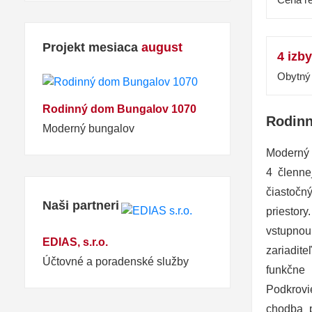
Projekt mesiaca
august
4 izby
Obytný 
Rodinný dom Bungalov 1070
Rodinn
Moderný bungalov
Moderný 
4 členne
čiastoč
Naši partneri
priestor
vstupno
EDIAS, s.r.o.
zariadite
Účtovné a poradenské služby
funkčne
Podkrovi
chodba p