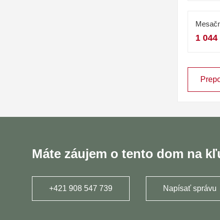
Mesačn
1 044
Prepo
Máte záujem o tento dom na k
+421 908 547 739
Napísať správu