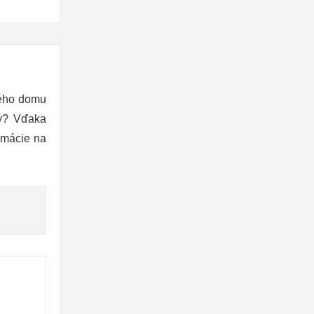
ného domu
ky? Vďaka
rmácie na