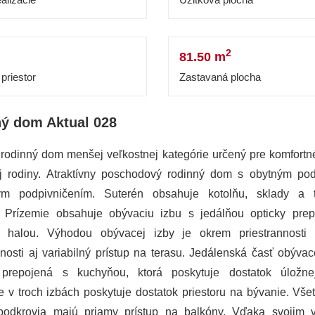
2
81.50 m
priestor
Zastavaná plocha
ý dom Aktual 028
rodinný dom menšej veľkostnej kategórie určený pre komfortn
j rodiny. Atraktívny poschodový rodinný dom s obytným po
ným podpivničením. Suterén obsahuje kotolňu, sklady a t
y. Prízemie obsahuje obývaciu izbu s jedálňou opticky pre
u halou. Výhodou obývacej izby je okrem priestrannosti 
ľnosti aj variabilný prístup na terasu. Jedálenská časť obývac
 prepojená s kuchyňou, ktorá poskytuje dostatok úložnej
e v troch izbách poskytuje dostatok priestoru na bývanie. Všet
odkrovia majú priamy prístup na balkóny. Vďaka svojim 