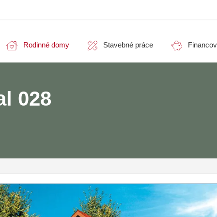
Rodinné domy
Stavebné práce
Financov
l 028