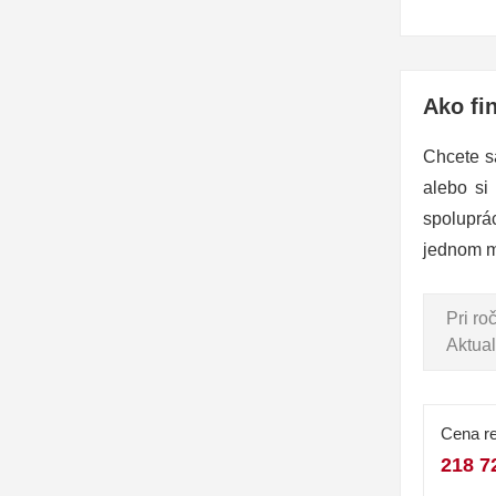
Ako fi
Chcete s
alebo si
spoluprá
jednom m
Pri r
Aktual
Cena re
218 7