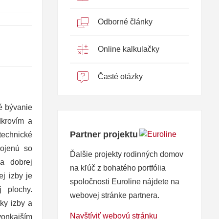
Odborné články
Online kalkulačky
Časté otázky
é bývanie
dkrovím a
Partner projektu
echnické
pojenú so
Ďalšie projekty rodinných domov
a dobrej
na kľúč z bohatého portfólia
ej izby je
spoločnosti Euroline nájdete na
 plochy.
webovej stránke partnera.
ky izby a
Navštíviť webovú stránku
vonkajším