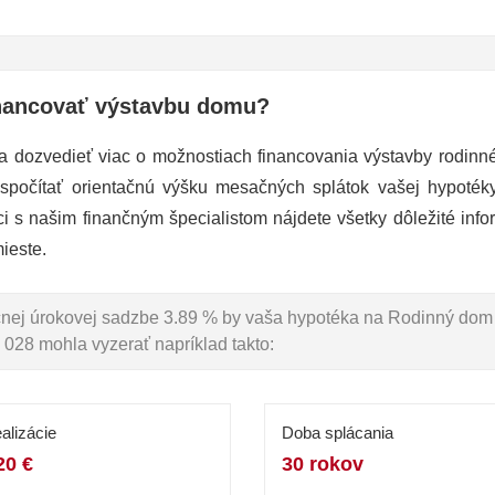
nancovať výstavbu domu?
a dozvedieť viac o možnostiach financovania výstavby rodin
 spočítať orientačnú výšku mesačných splátok vašej hypoté
ci s našim finančným špecialistom nájdete všetky dôležité info
ieste.
očnej úrokovej sadzbe 3.89 % by vaša hypotéka na Rodinný dom
 028 mohla vyzerať napríklad takto:
alizácie
Doba splácania
20 €
30 rokov