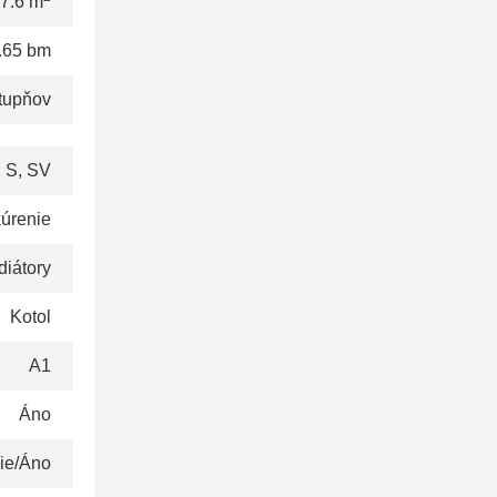
7.6 m
.65 bm
tupňov
 S, SV
kúrenie
iátory
Kotol
A1
Áno
ie/Áno