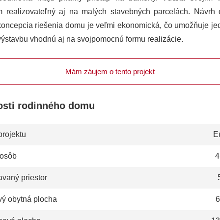
 realizovateľný aj na malých stavebných parcelách. Návrh 
koncepcia riešenia domu je veľmi ekonomická, čo umožňuje j
výstavbu vhodnú aj na svojpomocnú formu realizácie.
Mám záujem o tento projekt
osti rodinného domu
projektu
E
 osôb
4
vaný priestor
vý obytná plocha
6