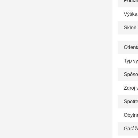
Podla
Výška
Sklon 
Orient
Typ v
Spôso
Zdroj 
Spotr
Obytn
Garáž