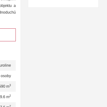
objektu a
ednoduchú
uroline
 osoby
3
590 m
2
9.6 m
2