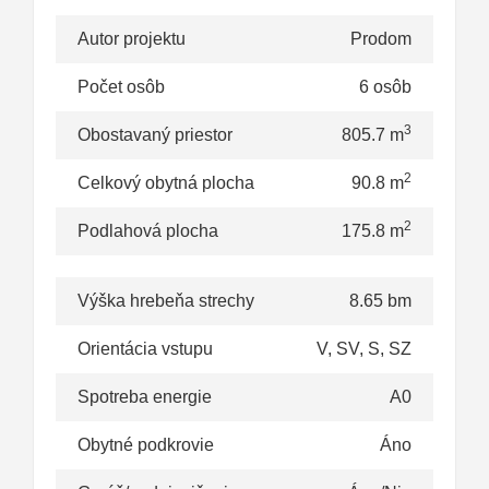
Autor projektu
Prodom
Počet osôb
6 osôb
3
Obostavaný priestor
805.7 m
2
Celkový obytná plocha
90.8 m
2
Podlahová plocha
175.8 m
Výška hrebeňa strechy
8.65 bm
Orientácia vstupu
V, SV, S, SZ
Spotreba energie
A0
Obytné podkrovie
Áno