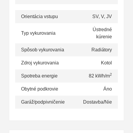
Orientácia vstupu
SV, V, JV
Ústredné
Typ vykurovania
kúrenie
Spôsob vykurovania
Radiátory
Zdroj vykurovania
Kotol
2
Spotreba energie
82 kWh/m
Obytné podkrovie
Áno
Garáž/podpivničenie
Dostavba/Nie