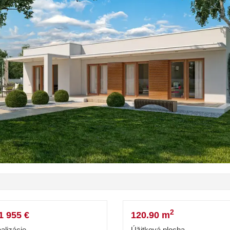
2
1 955 €
120.90 m
alizácie
Úžitková plocha