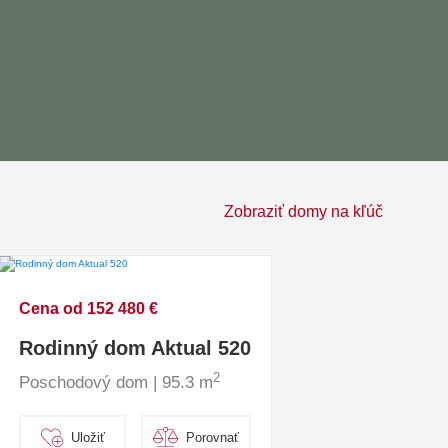
Zobraziť domy na kľúč
Cena od 152 480 €
Rodinný dom Aktual 520
2
Poschodový dom | 95.3 m
Uložiť
Porovnať