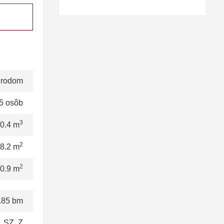
rodom
5 osôb
3
0.4 m
2
8.2 m
2
0.9 m
.85 bm
, SZ, Z