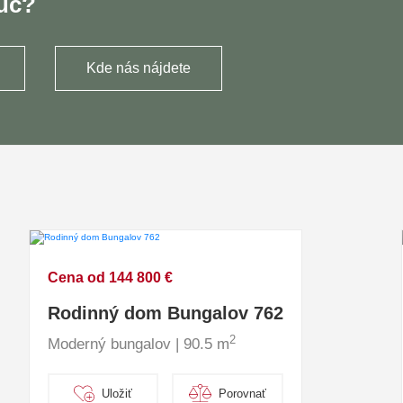
ľúč?
Kde nás nájdete
Cena od 144 800 €
Rodinný dom Bungalov 762
2
Moderný bungalov | 90.5 m
Uložiť
Porovnať