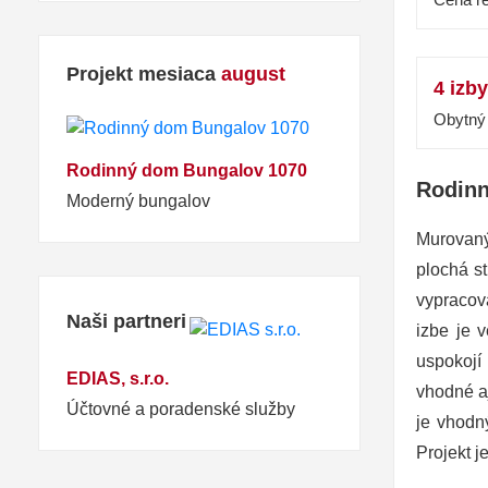
Projekt mesiaca
august
4 izby
Obytný 
Rodinný dom Bungalov 1070
Rodinn
Moderný bungalov
Murovaný
plochá st
vypracov
Naši partneri
izbe je 
uspokojí
EDIAS, s.r.o.
vhodné a
Účtovné a poradenské služby
je vhodn
Projekt j