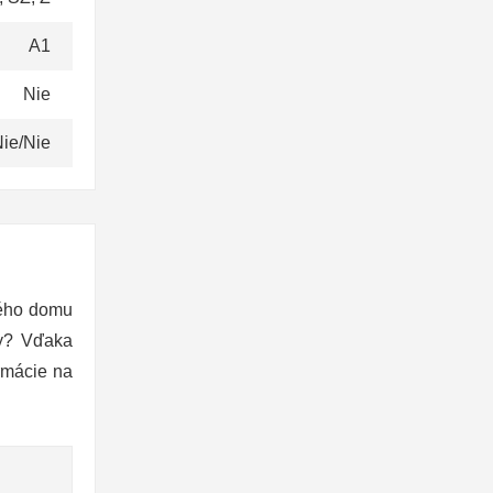
A1
Nie
ie/Nie
ného domu
ky? Vďaka
rmácie na