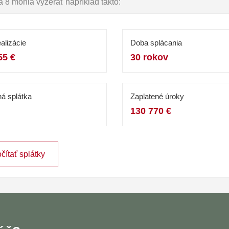
 8 mohla vyzerať napríklad takto:
alizácie
Doba splácania
55 €
30 rokov
á splátka
Zaplatené úroky
130 770 €
čítať splátky