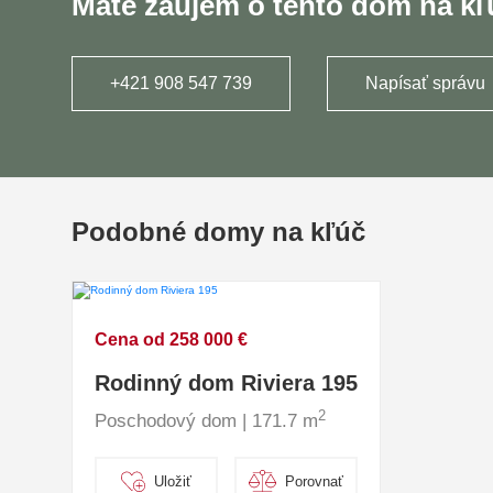
Máte záujem o tento dom na k
+421 908 547 739
Napísať správu
Podobné domy na kľúč
Cena od 258 000 €
Rodinný dom Riviera 195
2
Poschodový dom | 171.7 m
Uložiť
Porovnať