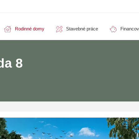
Rodinné domy
Stavebné práce
Financov
da 8