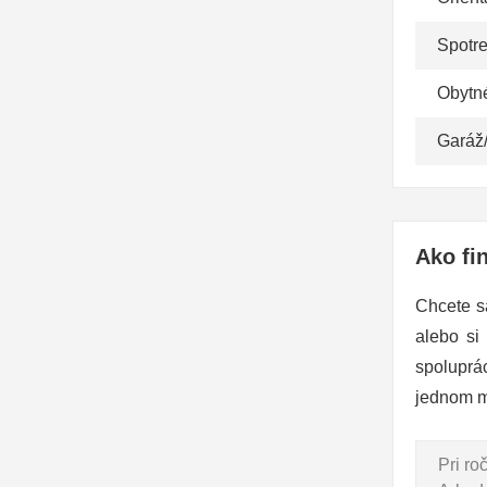
Spotr
Obytn
Garáž
Ako fi
Chcete s
alebo si
spoluprá
jednom m
Pri r