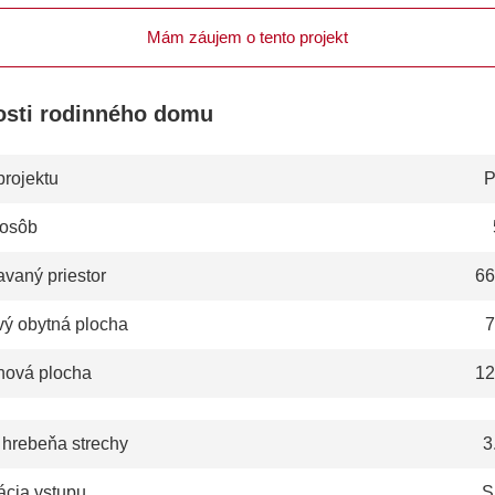
Mám záujem o tento projekt
osti rodinného domu
projektu
P
 osôb
vaný priestor
66
vý obytná plocha
7
hová plocha
12
 hrebeňa strechy
3
ácia vstupu
S