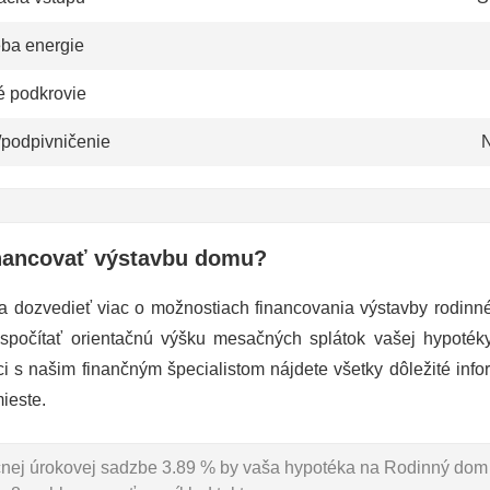
eba energie
é podkrovie
/podpivničenie
N
nancovať výstavbu domu?
a dozvedieť viac o možnostiach financovania výstavby rodin
 spočítať orientačnú výšku mesačných splátok vašej hypoté
ci s našim finančným špecialistom nájdete všetky dôležité info
ieste.
očnej úrokovej sadzbe 3.89 % by vaša hypotéka na Rodinný dom