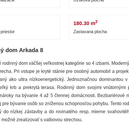
2
180.30 m
priestor
Zastavaná plocha
ý dom Arkada 8
 rodinný dom väčšej veľkostnej kategórie so 4 izbami. Moderný
recha. Pri vstupe je kryté stánie pre osobný automobil a proje
aný ako ultra nízkoenergetický. Jednoznačnou dominantou v
veľký krb a prekrytá terasa. Rodinný dom svojimi vnútornými p
 nároky na bývanie 4 až 5 člennej domácnosti. Bezbariérové ri
j pre bývanie osôb so zníženou schopnosťou pohybu. Tento ro
ý do nízkej zástavby a do rovinatého resp. mierne svahovitéh
e možné zrealizovať s valbovou strechou.