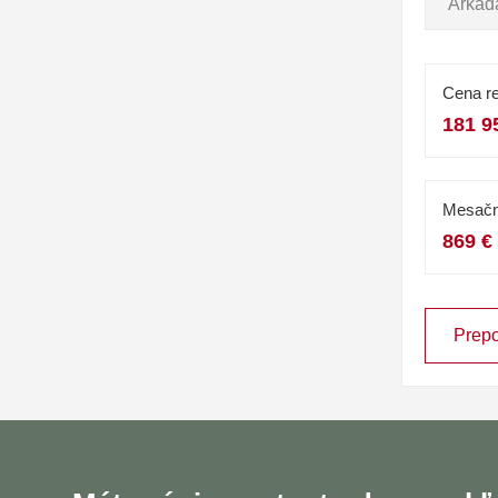
Arkada
Cena re
181 9
Mesačn
869 €
Prepo