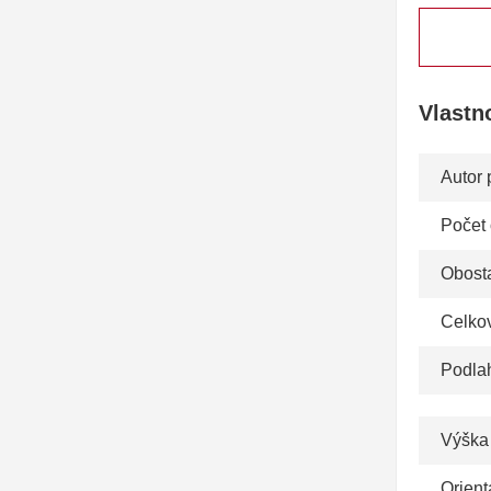
Vlastn
Autor 
Počet
Obosta
Celko
Podla
Výška
Orient