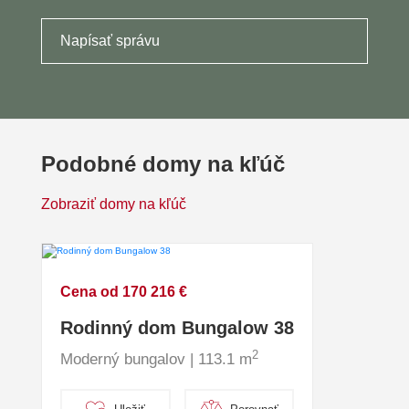
Napísať správu
Podobné domy na kľúč
Zobraziť domy na kľúč
Cena od 170 216 €
Rodinný dom Bungalow 38
2
Moderný bungalov | 113.1 m