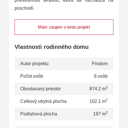
priestrannou terasou, ktorá sa nachádza na
poschodí.
Mám záujem o tento projekt
Vlastnosti rodinného domu
Autor projektu
Prodom
Počet osôb
8 osôb
3
Obostavaný priestor
874.2 m
2
Celkový obytná plocha
102.1 m
2
Podlahová plocha
197 m