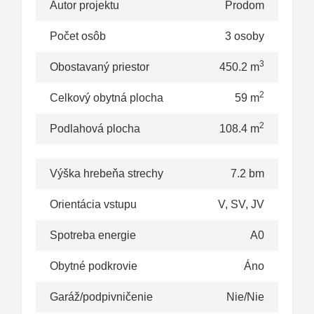
Autor projektu
Prodom
Počet osôb
3 osoby
3
Obostavaný priestor
450.2 m
2
Celkový obytná plocha
59 m
2
Podlahová plocha
108.4 m
Výška hrebeňa strechy
7.2 bm
Orientácia vstupu
V, SV, JV
Spotreba energie
A0
Obytné podkrovie
Áno
Garáž/podpivničenie
Nie/Nie