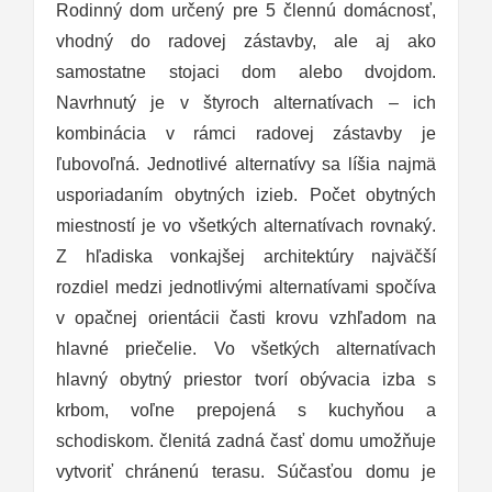
Rodinný dom určený pre 5 člennú domácnosť,
vhodný do radovej zástavby, ale aj ako
samostatne stojaci dom alebo dvojdom.
Navrhnutý je v štyroch alternatívach – ich
kombinácia v rámci radovej zástavby je
ľubovoľná. Jednotlivé alternatívy sa líšia najmä
usporiadaním obytných izieb. Počet obytných
miestností je vo všetkých alternatívach rovnaký.
Z hľadiska vonkajšej architektúry najväčší
rozdiel medzi jednotlivými alternatívami spočíva
v opačnej orientácii časti krovu vzhľadom na
hlavné priečelie. Vo všetkých alternatívach
hlavný obytný priestor tvorí obývacia izba s
krbom, voľne prepojená s kuchyňou a
schodiskom. členitá zadná časť domu umožňuje
vytvoriť chránenú terasu. Súčasťou domu je