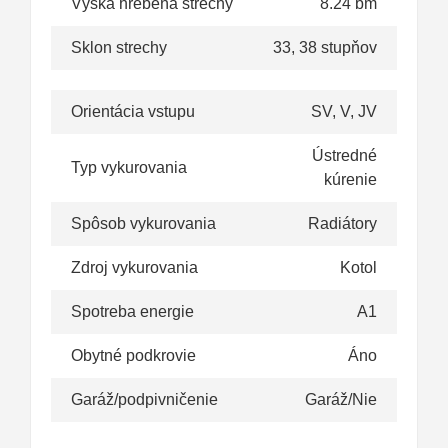
Výška hrebeňa strechy
8.24 bm
Sklon strechy
33, 38 stupňov
Orientácia vstupu
SV, V, JV
Ústredné
Typ vykurovania
kúrenie
Spôsob vykurovania
Radiátory
Zdroj vykurovania
Kotol
Spotreba energie
A1
Obytné podkrovie
Áno
Garáž/podpivničenie
Garáž/Nie