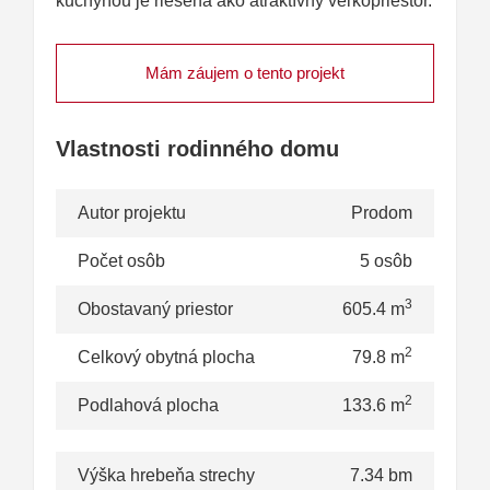
kuchyňou je riešená ako atraktívny veľkopriestor.
Mám záujem o tento projekt
Vlastnosti rodinného domu
Autor projektu
Prodom
Počet osôb
5 osôb
3
Obostavaný priestor
605.4 m
2
Celkový obytná plocha
79.8 m
2
Podlahová plocha
133.6 m
Výška hrebeňa strechy
7.34 bm