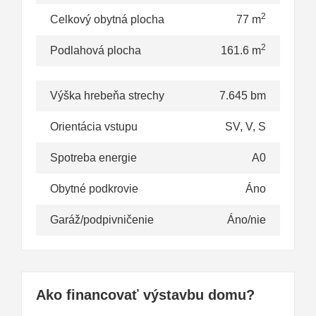
2
Celkový obytná plocha
77 m
2
Podlahová plocha
161.6 m
Výška hrebeňa strechy
7.645 bm
Orientácia vstupu
SV, V, S
Spotreba energie
A0
Obytné podkrovie
Áno
Garáž/podpivničenie
Áno/nie
Ako financovať výstavbu domu?