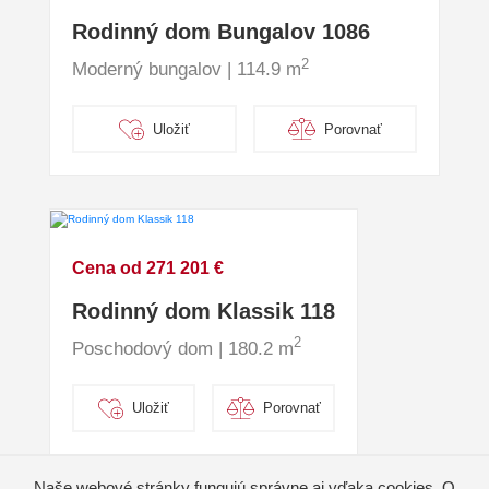
Rodinný dom Bungalov 1086
2
Moderný bungalov | 114.9 m
Uložiť
Porovnať
Cena od 271 201 €
Rodinný dom Klassik 118
2
Poschodový dom | 180.2 m
Uložiť
Porovnať
Naše webové stránky fungujú správne aj vďaka cookies. O