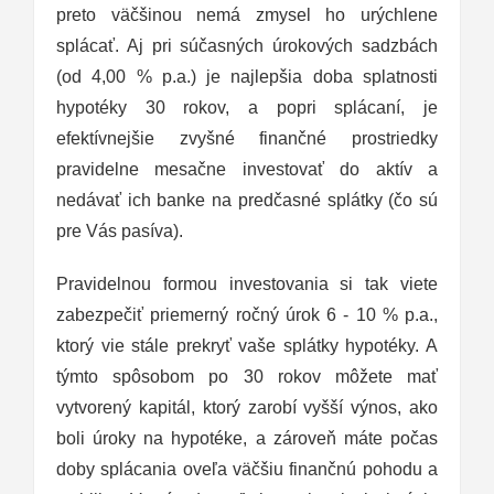
preto väčšinou nemá zmysel ho urýchlene
splácať. Aj pri súčasných úrokových sadzbách
(od 4,00 % p.a.) je najlepšia doba splatnosti
hypotéky 30 rokov, a popri splácaní, je
efektívnejšie zvyšné finančné prostriedky
pravidelne mesačne investovať do aktív a
nedávať ich banke na predčasné splátky (čo sú
pre Vás pasíva).
Pravidelnou formou investovania si tak viete
zabezpečiť priemerný ročný úrok 6 - 10 % p.a.,
ktorý vie stále prekryť vaše splátky hypotéky. A
týmto spôsobom po 30 rokov môžete mať
vytvorený kapitál, ktorý zarobí vyšší výnos, ako
boli úroky na hypotéke, a zároveň máte počas
doby splácania oveľa väčšiu finančnú pohodu a