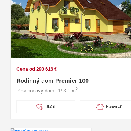
Cena od 290 616 €
Rodinný dom Premier 100
2
Poschodový dom | 193.1 m
Uložiť
Porovnať