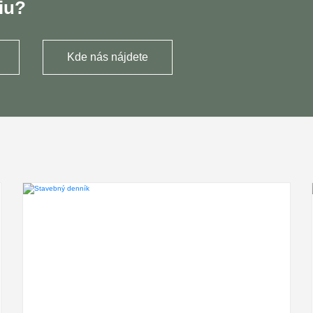
iu?
Kde nás nájdete