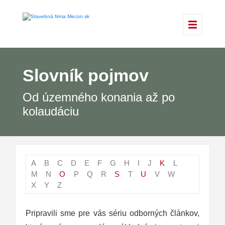
Slovník pojmov
Od územného konania až po
kolaudáciu
A
B
C
D
E
F
G
H
I
J
K
L
M
N
O
P
Q
R
S
T
U
V
W
X
Y
Z
Pripravili sme pre vás sériu odborných článkov,